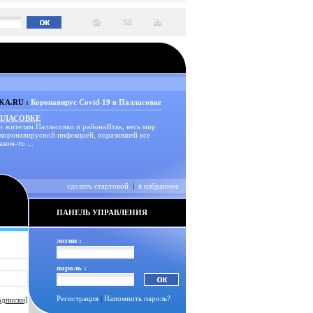
A.RU :
Коронавирус Covid-19 в Палласовке
АЛЛАСОВКЕ
и жителям Палласовки и районаИтак, весь мир
 коронавирусной инфекцией, поразившей все
аком-то ...
сделать стартовой
|
в избранное
ПАНЕЛЬ УПРАВЛЕНИЯ
логин :
пароль :
Регистрация
|
Напомнить пароль?
одписки]