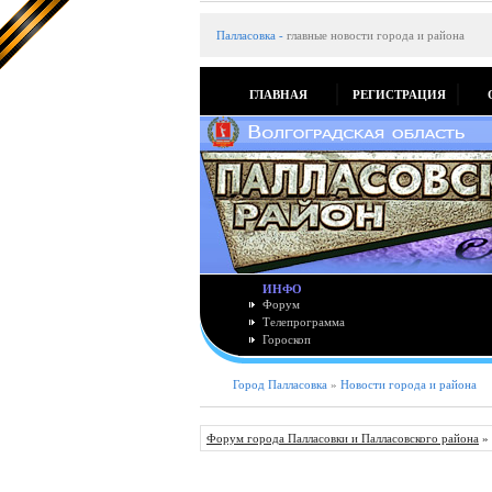
Палласовка
-
главные новости города и района
ГЛАВНАЯ
РЕГИСТРАЦИЯ
ИНФО
Форум
Телепрограмма
Гороскоп
Город Палласовка
»
Новости города и района
Форум города Палласовки и Палласовского района
»