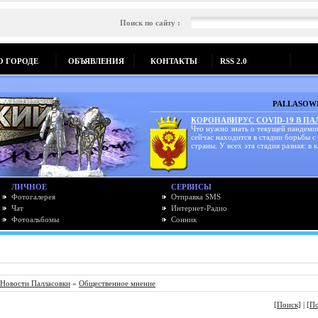
Поиск по сайту :
О ГОРОДЕ
ОБЪЯВЛЕНИЯ
КОНТАКТЫ
RSS 2.0
PALLASOWK
КОРОНАВИРУС COVID-19 В П
Что нужно знать о текущей пандеми
сейчас находится в стадии борьбы с
страны. У всех эта стадия разная: в к
ЛИЧНОЕ
СЕРВИСЫ
Фотогалерея
Отправка SMS
Чат
Интернет-Радио
Фотоальбомы
Сонник
Новости Палласовки
»
Общественное мнение
[Поиск]
|
[П