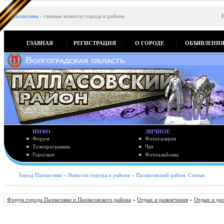
Палласовка
-
главные новости города и района
ГЛАВНАЯ
РЕГИСТРАЦИЯ
О ГОРОДЕ
ОБЪЯВЛЕНИ
ИНФО
ЛИЧНОЕ
Форум
Фотогалерея
Телепрограмма
Чат
Гороскоп
Фотоальбомы
Город Палласовка
»
Новости города и района
»
Палласовский район. Статьи
Форум города Палласовки и Палласовского района
»
Отдых и развлечения
»
Отдых и до