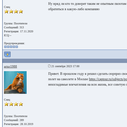
Ну вряд ли кто то доверит таким не опытным пилотам 
Спец
обратиться в какую-либо компанию
Группа: Посетители
Сообщений: 313
Регистрация: 17.11.2020
ICQ:--
Предупреждения:
artur1988
21 сентября 2023 17:00
Привет. В прошлом году я решил сделать сюрприз свое
полет на самолете в Москве
https://captour.ru/subjects/p
неизгладимые впечатления на всю жизнь, все советую 
Спец
Группа: Посетители
Сообщений: 289
Регистрация: 28.10.2019