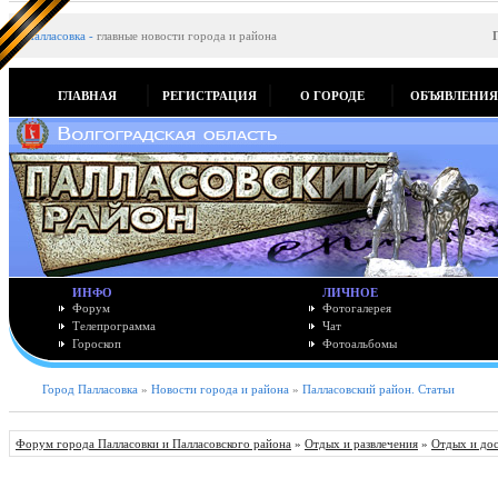
Палласовка
-
главные новости города и района
ГЛАВНАЯ
РЕГИСТРАЦИЯ
О ГОРОДЕ
ОБЪЯВЛЕНИ
ИНФО
ЛИЧНОЕ
Форум
Фотогалерея
Телепрограмма
Чат
Гороскоп
Фотоальбомы
Город Палласовка
»
Новости города и района
»
Палласовский район. Статьи
Форум города Палласовки и Палласовского района
»
Отдых и развлечения
»
Отдых и до