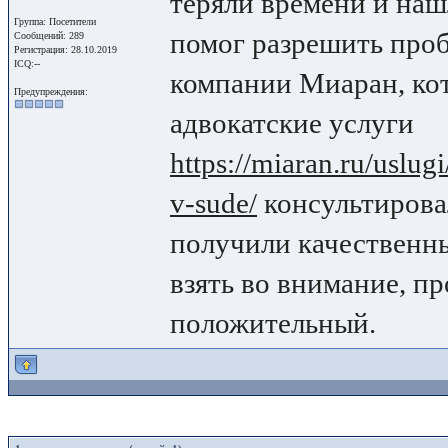
теряли времени и наш
Группа: Посетители
помог разрешить проб
Сообщений: 289
Регистрация: 28.10.2019
ICQ:--
компании Миаран, кот
Предупреждения:
адвокатские услуги
https://miaran.ru/uslug
v-sude/
консультирова
получили качественн
взять во внимание, п
положительный.