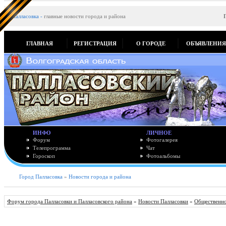
Палласовка
-
главные новости города и района
ГЛАВНАЯ
РЕГИСТРАЦИЯ
О ГОРОДЕ
ОБЪЯВЛЕНИ
ИНФО
ЛИЧНОЕ
Форум
Фотогалерея
Телепрограмма
Чат
Гороскоп
Фотоальбомы
Город Палласовка
»
Новости города и района
Форум города Палласовки и Палласовского района
»
Новости Палласовки
»
Общественно