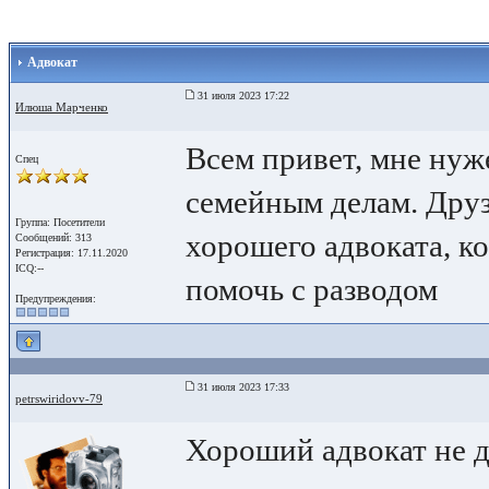
Адвокат
31 июля 2023 17:22
Илюша Марченко
Всем привет, мне нуж
Спец
семейным делам. Друз
Группа: Посетители
хорошего адвоката, к
Сообщений: 313
Регистрация: 17.11.2020
ICQ:--
помочь с разводом
Предупреждения:
31 июля 2023 17:33
petrswiridovv-79
Хороший адвокат не д