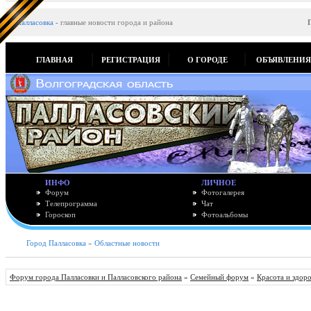
Палласовка
-
главные новости города и района
ГЛАВНАЯ
РЕГИСТРАЦИЯ
О ГОРОДЕ
ОБЪЯВЛЕНИ
ИНФО
ЛИЧНОЕ
Форум
Фотогалерея
Телепрограмма
Чат
Гороскоп
Фотоальбомы
Город Палласовка
»
Областные новости
Форум города Палласовки и Палласовского района
»
Семейный форум
»
Красота и здор