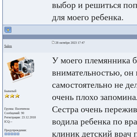
выбор и решиться поп
для моего ребенка.
28 октября 2023 17:47
Salen
У моего племянника 
внимательностью, он 
самостоятельно не де
Бывалый
очень плохо запомин
Сестра очень пережив
Группа: Посетители
Сообщений: 90
Регистрация: 23.12.2018
водила ребенка по вра
ICQ:--
Предупреждения:
клиник детский врач 