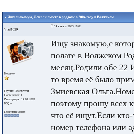
Ищу знакомую, Лежали вместе в роддоме в 2004 году в Волжском
14 января 2009 16:08
Vlad1029
Ищу знакомую,с котор
полате в Волжском Ро
месяц.Родили обе 22 
Новичок
то время её было при
Змиевская Ольга.Номе
Группа: Посетители
Сообщений: 1
Регистрация: 14.01.2009
поэтому прошу всех к
ICQ:--
Предупреждения:
что её ищут.Если кто-
номер телефона или а