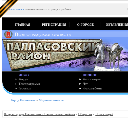
Палласовка
-
главные новости города и района
ГЛАВНАЯ
РЕГИСТРАЦИЯ
О ГОРОДЕ
ОБЪЯВЛЕНИ
ИНФО
ЛИЧНОЕ
Форум
Фотогалерея
Телепрограмма
Чат
Гороскоп
Фотоальбомы
Город Палласовка
»
Мировые новости
Форум города Палласовки и Палласовского района
»
Общество
»
Поиск людей