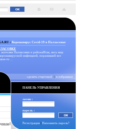
A.RU :
Коронавирус Covid-19 в Палласовке
ЛЛАСОВКЕ
 жителям Палласовки и районаИтак, весь мир
 коронавирусной инфекцией, поразившей все
ком-то ...
сделать стартовой
|
в избранное
ПАНЕЛЬ УПРАВЛЕНИЯ
логин :
пароль :
Регистрация
|
Напомнить пароль?
дписки]