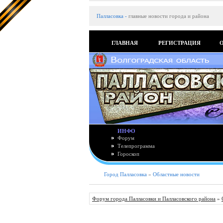
Палласовка
-
главные новости города и района
ГЛАВНАЯ
РЕГИСТРАЦИЯ
ИНФО
Форум
Телепрограмма
Гороскоп
Город Палласовка
»
Областные новости
Форум города Палласовки и Палласовского района
»