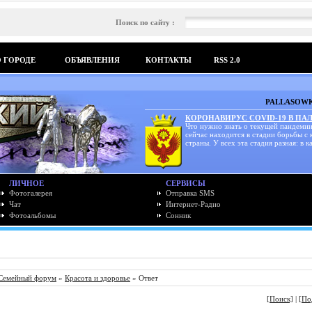
Поиск по сайту :
О ГОРОДЕ
ОБЪЯВЛЕНИЯ
КОНТАКТЫ
RSS 2.0
PALLASOWK
КОРОНАВИРУС COVID-19 В ПА
Что нужно знать о текущей пандемии
сейчас находится в стадии борьбы с
страны. У всех эта стадия разная: в ка
ЛИЧНОЕ
СЕРВИСЫ
Фотогалерея
Отправка SMS
Чат
Интернет-Радио
Фотоальбомы
Сонник
Семейный форум
»
Красота и здоровье
» Ответ
[Поиск]
|
[По