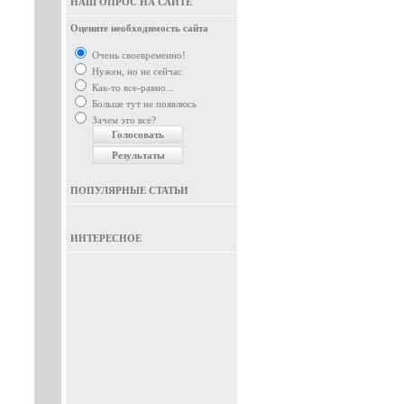
НАШ ОПРОС НА САЙТЕ
Оцените необходимость сайта
Очень своевременно!
Нужен, но не сейчас
Как-то все-равно...
Больше тут не появлюсь
Зачем это все?
ПОПУЛЯРНЫЕ СТАТЬИ
ИНТЕРЕСНОЕ