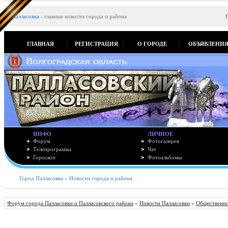
Палласовка
-
главные новости города и района
ГЛАВНАЯ
РЕГИСТРАЦИЯ
О ГОРОДЕ
ОБЪЯВЛЕНИ
ИНФО
ЛИЧНОЕ
Форум
Фотогалерея
Телепрограмма
Чат
Гороскоп
Фотоальбомы
Город Палласовка
»
Новости города и района
Форум города Палласовки и Палласовского района
»
Новости Палласовки
»
Общественно