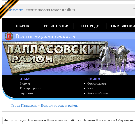
Палласовка
-
главные новости города и района
ГЛАВНАЯ
РЕГИСТРАЦИЯ
О ГОРОДЕ
ОБЪЯВЛЕНИ
ИНФО
ЛИЧНОЕ
Форум
Фотогалерея
Телепрограмма
Чат
Гороскоп
Фотоальбомы
Город Палласовка
»
Новости города и района
Форум города Палласовки и Палласовского района
»
Новости Палласовки
»
Общественно