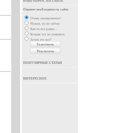
НАШ ОПРОС НА САЙТЕ
Оцените необходимость сайта
Очень своевременно!
Нужен, но не сейчас
Как-то все-равно...
Больше тут не появлюсь
Зачем это все?
ПОПУЛЯРНЫЕ СТАТЬИ
ИНТЕРЕСНОЕ