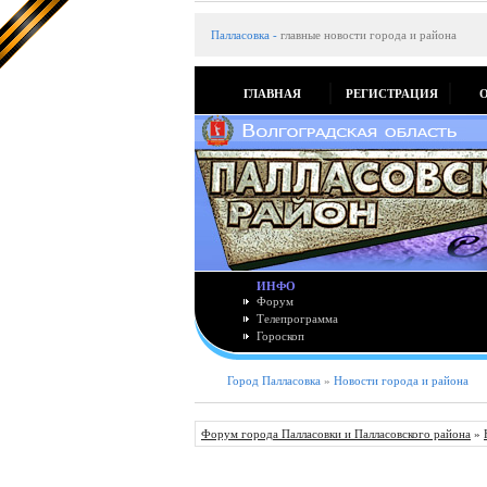
Палласовка
-
главные новости города и района
ГЛАВНАЯ
РЕГИСТРАЦИЯ
ИНФО
Форум
Телепрограмма
Гороскоп
Город Палласовка
»
Новости города и района
Форум города Палласовки и Палласовского района
»