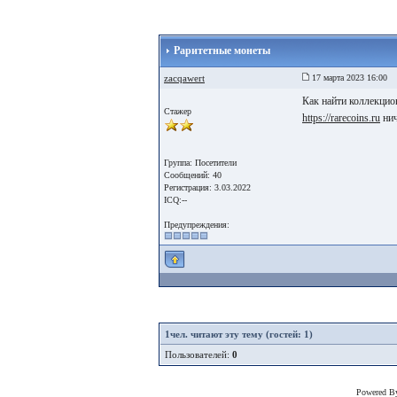
Раритетные монеты
zacqawert
17 марта 2023 16:00
Как найти коллекцио
Стажер
https://rarecoins.ru
нич
Группа: Посетители
Сообщений: 40
Регистрация: 3.03.2022
ICQ:--
Предупреждения:
1
чел. читают эту тему (гостей: 1)
Пользователей:
0
Powered 