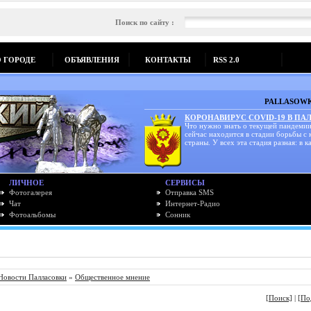
Поиск по сайту :
О ГОРОДЕ
ОБЪЯВЛЕНИЯ
КОНТАКТЫ
RSS 2.0
PALLASOWK
КОРОНАВИРУС COVID-19 В ПА
Что нужно знать о текущей пандемии
сейчас находится в стадии борьбы с
страны. У всех эта стадия разная: в ка
ЛИЧНОЕ
СЕРВИСЫ
Фотогалерея
Отправка SMS
Чат
Интернет-Радио
Фотоальбомы
Сонник
Новости Палласовки
»
Общественное мнение
[Поиск]
|
[По