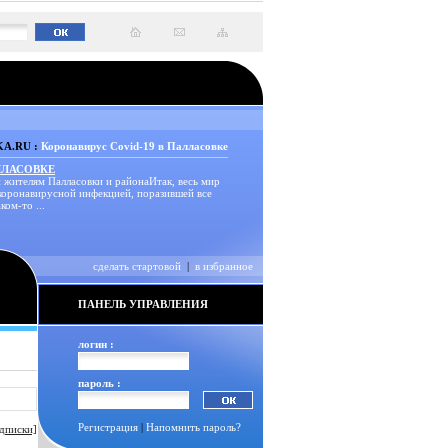
A.RU :
Коронавирус Covid-19 в Палласовке
ЛЛАСОВКЕ
 жителям Палласовки и районаИтак, весь мир
 коронавирусной инфекцией, поразившей все
ком-то ...
сделать стартовой
|
в избранное
ПАНЕЛЬ УПРАВЛЕНИЯ
логин :
пароль :
Регистрация
|
Напомнить пароль?
дписки]