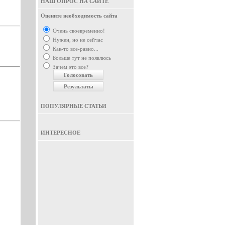
НАШ ОПРОС НА САЙТЕ
Оцените необходимость сайта
Очень своевременно!
Нужен, но не сейчас
Как-то все-равно...
Больше тут не появлюсь
Зачем это все?
ПОПУЛЯРНЫЕ СТАТЬИ
ИНТЕРЕСНОЕ