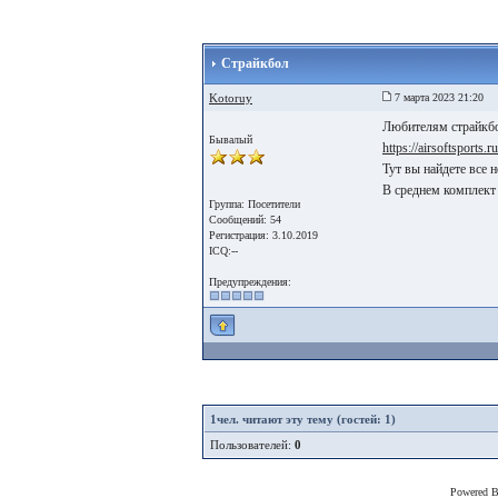
Страйкбол
Kotoruy
7 марта 2023 21:20
Любителям страйкбо
Бывалый
https://airsoftsports.r
Тут вы найдете все 
В среднем комплект 
Группа: Посетители
Сообщений: 54
Регистрация: 3.10.2019
ICQ:--
Предупреждения:
1
чел. читают эту тему (гостей: 1)
Пользователей:
0
Powered 