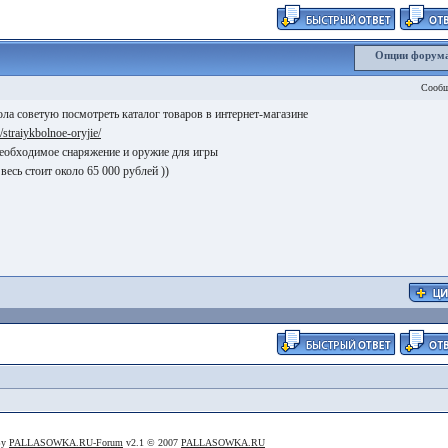
Опции форум
Сообщ
ла советую посмотреть каталог товаров в интернет-магазине
u/straiykbolnoe-oryjie/
необходимое снаряжение и оружие для игры
весь стоит около 65 000 рублей ))
By
PALLASOWKA.RU-Forum
v2.1 © 2007
PALLASOWKA.RU