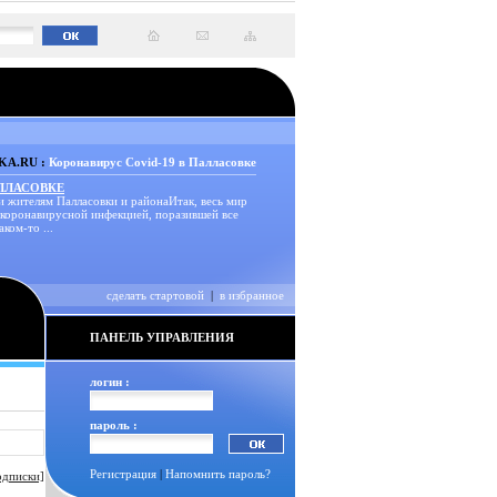
A.RU :
Коронавирус Covid-19 в Палласовке
АЛЛАСОВКЕ
и жителям Палласовки и районаИтак, весь мир
 коронавирусной инфекцией, поразившей все
аком-то ...
сделать стартовой
|
в избранное
ПАНЕЛЬ УПРАВЛЕНИЯ
логин :
пароль :
Регистрация
|
Напомнить пароль?
одписки]