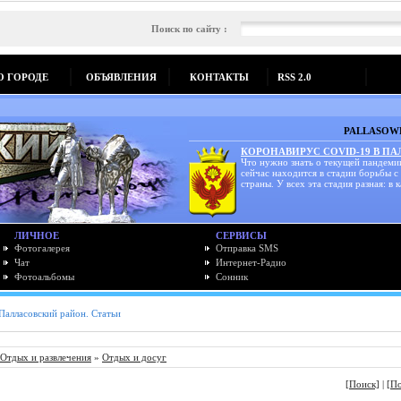
Поиск по сайту :
О ГОРОДЕ
ОБЪЯВЛЕНИЯ
КОНТАКТЫ
RSS 2.0
PALLASOWK
КОРОНАВИРУС COVID-19 В П
Что нужно знать о текущей пандеми
сейчас находится в стадии борьбы с
страны. У всех эта стадия разная: в к
ЛИЧНОЕ
СЕРВИСЫ
Фотогалерея
Отправка SMS
Чат
Интернет-Радио
Фотоальбомы
Сонник
Палласовский район. Статьи
Отдых и развлечения
»
Отдых и досуг
[Поиск]
|
[П