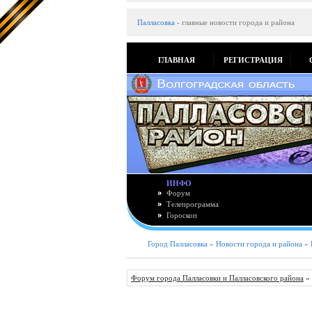
Палласовка
-
главные новости города и района
ГЛАВНАЯ
РЕГИСТРАЦИЯ
ИНФО
Форум
Телепрограмма
Гороскоп
Город Палласовка
»
Новости города и района
»
Форум города Палласовки и Палласовского района
»