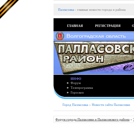
Палласовка
-
главные новости города и района
ГЛАВНАЯ
РЕГИСТРАЦИЯ
ИНФО
Форум
Телепрограмма
Гороскоп
Город Палласовка
»
Новости сайта Палласовки
Форум города Палласовки и Палласовского района
»