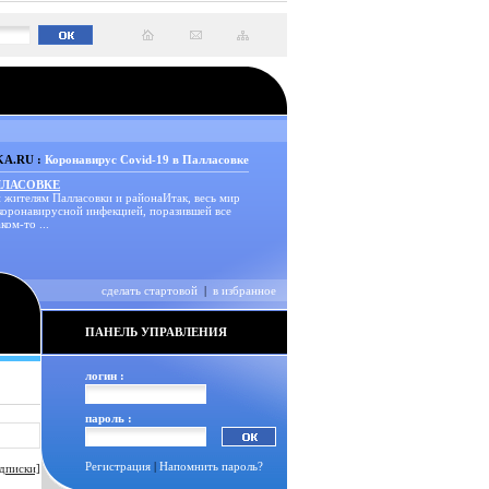
A.RU :
Коронавирус Covid-19 в Палласовке
ЛЛАСОВКЕ
 жителям Палласовки и районаИтак, весь мир
 коронавирусной инфекцией, поразившей все
ком-то ...
сделать стартовой
|
в избранное
ПАНЕЛЬ УПРАВЛЕНИЯ
логин :
пароль :
Регистрация
|
Напомнить пароль?
дписки]