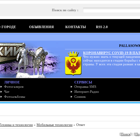
Поиск по сайту :
О ГОРОДЕ
ОБЪЯВЛЕНИЯ
КОНТАКТЫ
RSS 2.0
PALLASOWK
КОРОНАВИРУС COVID-19 В ПА
Что нужно знать о текущей пандемии
сейчас находится в стадии борьбы с
страны. У всех эта стадия разная: в ка
ЛИЧНОЕ
СЕРВИСЫ
Фотогалерея
Отправка SMS
Чат
Интернет-Радио
Фотоальбомы
Сонник
Техника и технологии
»
Мобильные технологии
» Ответ
[Поиск]
|
[По