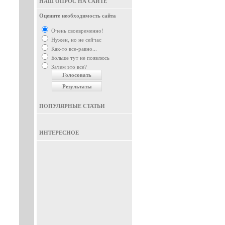
НАШ ОПРОС НА САЙТЕ
Оцените необходимость сайта
Очень своевременно!
Нужен, но не сейчас
Как-то все-равно...
Больше тут не появлюсь
Зачем это все?
ПОПУЛЯРНЫЕ СТАТЬИ
ИНТЕРЕСНОЕ