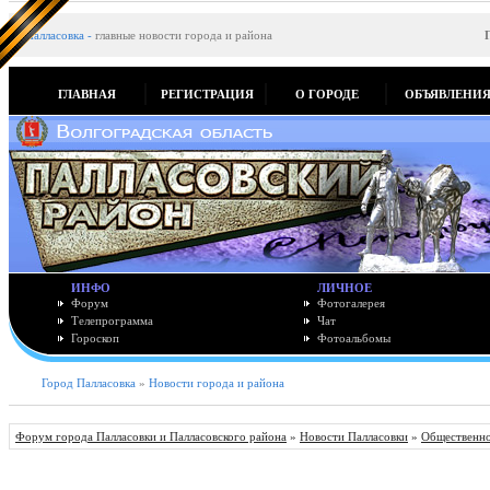
Палласовка
-
главные новости города и района
ГЛАВНАЯ
РЕГИСТРАЦИЯ
О ГОРОДЕ
ОБЪЯВЛЕНИ
ИНФО
ЛИЧНОЕ
Форум
Фотогалерея
Телепрограмма
Чат
Гороскоп
Фотоальбомы
Город Палласовка
»
Новости города и района
Форум города Палласовки и Палласовского района
»
Новости Палласовки
»
Общественно