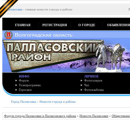
Палласовка
-
главные новости города и района
ГЛАВНАЯ
РЕГИСТРАЦИЯ
О ГОРОДЕ
ОБЪЯВЛЕНИ
ИНФО
ЛИЧНОЕ
Форум
Фотогалерея
Телепрограмма
Чат
Гороскоп
Фотоальбомы
Город Палласовка
»
Новости города и района
Форум города Палласовки и Палласовского района
»
Новости Палласовки
»
Общественно