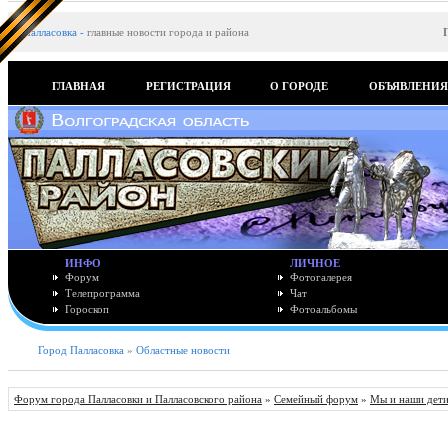
Палласовка
-
главные новости города и района
ГЛАВНАЯ
РЕГИСТРАЦИЯ
О ГОРОДЕ
ОБЪЯВЛЕНИ
ИНФО
ЛИЧНОЕ
Форум
Фотогалерея
Телепрограмма
Чат
Гороскоп
Фотоальбомы
Город Палласовка
»
Областные новости
Форум города Палласовки и Палласовского района
»
Семейный форум
»
Мы и наши дет