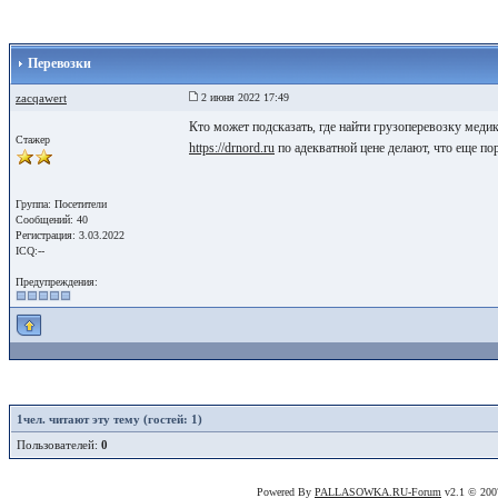
Перевозки
zacqawert
2 июня 2022 17:49
Кто может подсказать, где найти грузоперевозку меди
Стажер
https://drnord.ru
по адекватной цене делают, что еще по
Группа: Посетители
Сообщений: 40
Регистрация: 3.03.2022
ICQ:--
Предупреждения:
1
чел. читают эту тему (гостей: 1)
Пользователей:
0
Powered By
PALLASOWKA.RU-Forum
v2.1 © 20