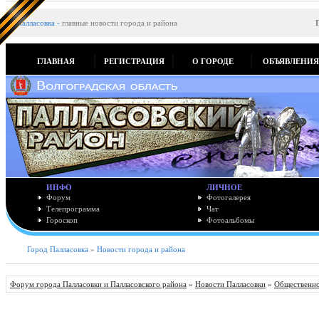
Палласовка
-
главные новости города и района
ГЛАВНАЯ
РЕГИСТРАЦИЯ
О ГОРОДЕ
ОБЪЯВЛЕНИ
ИНФО
ЛИЧНОЕ
Форум
Фотогалерея
Телепрограмма
Чат
Гороскоп
Фотоальбомы
Город Палласовка
»
Новости города и района
Форум города Палласовки и Палласовского района
»
Новости Палласовки
»
Общественно