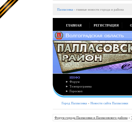
Палласовка
-
главные новости города и района
ГЛАВНАЯ
РЕГИСТРАЦИЯ
ИНФО
Форум
Телепрограмма
Гороскоп
Город Палласовка
»
Новости сайта Палласовки
Форум города Палласовки и Палласовского района
»