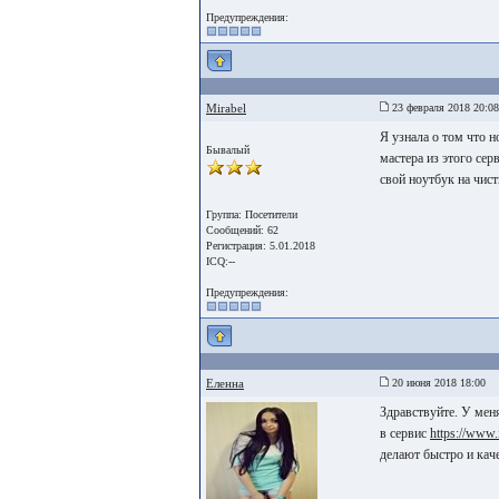
Предупреждения:
Mirabel
23 февраля 2018 20:08
Я узнала о том что н
Бывалый
мастера из этого сер
свой ноутбук на чис
Группа: Посетители
Сообщений: 62
Регистрация: 5.01.2018
ICQ:--
Предупреждения:
Еленна
20 июня 2018 18:00
Здравствуйте. У мен
в сервис
https://www.
делают быстро и кач