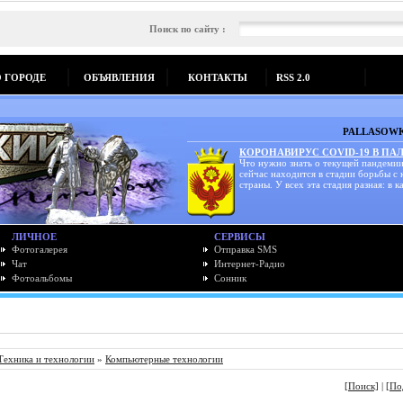
Поиск по сайту :
О ГОРОДЕ
ОБЪЯВЛЕНИЯ
КОНТАКТЫ
RSS 2.0
PALLASOWK
КОРОНАВИРУС COVID-19 В ПА
Что нужно знать о текущей пандемии
сейчас находится в стадии борьбы с
страны. У всех эта стадия разная: в ка
ЛИЧНОЕ
СЕРВИСЫ
Фотогалерея
Отправка SMS
Чат
Интернет-Радио
Фотоальбомы
Сонник
Техника и технологии
»
Компьютерные технологии
[Поиск]
|
[По