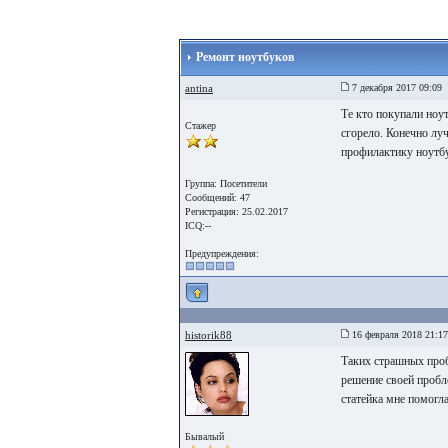
Ремонт ноутбуков
antina
7 декабря 2017 09:09
Те кто покупали ноут
Стажер
сгорело. Конечно луч
профилактику ноутбу
Группа: Посетители
Сообщений: 47
Регистрация: 25.02.2017
ICQ:--
Предупреждения:
historik88
16 февраля 2018 21:17
Таких страшных проб
решение своей пробл
статейка мне помогл
Бывалый