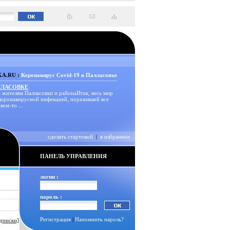
A.RU :
Коронавирус Covid-19 в Палласовке
ЛЛАСОВКЕ
 жителям Палласовки и районаИтак, весь мир
 коронавирусной инфекцией, поразившей все
ком-то ...
сделать стартовой
|
в избранное
ПАНЕЛЬ УПРАВЛЕНИЯ
логин :
пароль :
Регистрация
|
Напомнить пароль?
дписки]