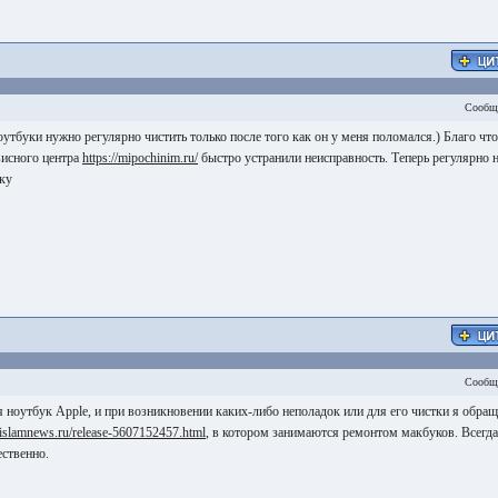
Сообщ
оутбуки нужно регулярно чистить только после того как он у меня поломался.) Благо что
висного центра
https://mipochinim.ru/
быстро устранили неисправность. Теперь регулярно 
тку
Сообщ
я ноутбук Apple, и при возникновении каких-либо неполадок или для его чистки я обра
islamnews.ru/release-5607152457.html
, в котором занимаются ремонтом макбуков. Всегда
ественно.