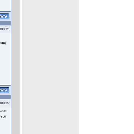
ение #4
ношу
ение #5
щаюсь
 всё