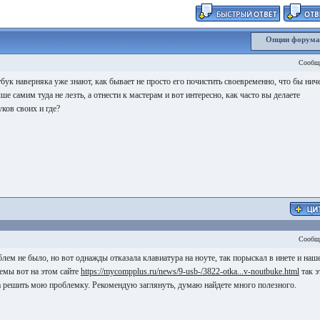
Опции форум
Сообщ
бук наверняка уже знают, как бывает не просто его почистить своевременно, что бы нич
ше самим туда не лезть, а отнести к мастерам и вот интересно, как часто вы делаете
ков своих и где?
Сообщ
лем не было, но вот однажды отказала клавиатура на ноуте, так порыскал в инете и наш
емы вот на этом сайте
https://mycompplus.ru/news/9-usb-/3822-otka...v-noutbuke.html
так э
а решить мою проблемку. Рекомендую заглянуть, думаю найдете много полезного.