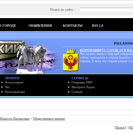
Поиск по сайту :
О ГОРОДЕ
ОБЪЯВЛЕНИЯ
КОНТАКТЫ
RSS 2.0
PALLASOWK
КОРОНАВИРУС COVID-19 В П
Что нужно знать о текущей пандеми
сейчас находится в стадии борьбы с
страны. У всех эта стадия разная: в к
ЛИЧНОЕ
СЕРВИСЫ
Фотогалерея
Отправка SMS
Чат
Интернет-Радио
Фотоальбомы
Сонник
Новости Палласовки
»
Общественное мнение
[Поиск]
|
[П