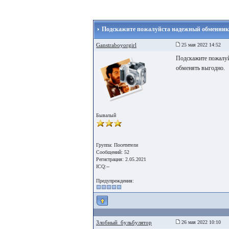
Подскажите пожалуйста надежный обменник
Ganstraboyorgirl
25 мая 2022 14:52
Подскажите пожалуй
обменять выгодно.
Бывалый
Группа: Посетители
Сообщений: 52
Регистрация: 2.05.2021
ICQ:--
Предупреждения:
Злобный_бульбулятор
26 мая 2022 10:10