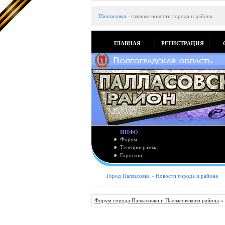
Палласовка
-
главные новости города и района
ГЛАВНАЯ
РЕГИСТРАЦИЯ
ИНФО
Форум
Телепрограмма
Гороскоп
Город Палласовка
»
Новости города и района
Форум города Палласовки и Палласовского района
»