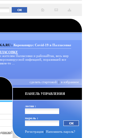
A.RU :
Коронавирус Covid-19 в Палласовке
АЛЛАСОВКЕ
и жителям Палласовки и районаИтак, весь мир
 коронавирусной инфекцией, поразившей все
аком-то ...
сделать стартовой
|
в избранное
ПАНЕЛЬ УПРАВЛЕНИЯ
логин :
пароль :
Регистрация
|
Напомнить пароль?
одписки]