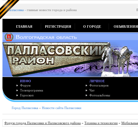
Палласовка
-
главные новости города и района
ГЛАВНАЯ
РЕГИСТРАЦИЯ
О ГОРОДЕ
ОБЪЯВЛЕНИ
ИНФО
ЛИЧНОЕ
Форум
Фотогалерея
Телепрограмма
Чат
Гороскоп
Фотоальбомы
Город Палласовка
»
Новости сайта Палласовки
Форум города Палласовки и Палласовского района
»
Техника и технологии
»
Мобильные