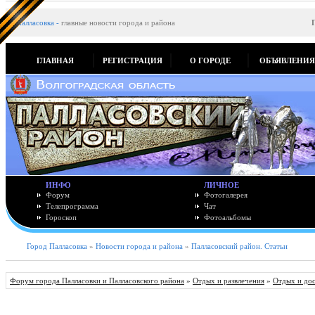
Палласовка
-
главные новости города и района
ГЛАВНАЯ
РЕГИСТРАЦИЯ
О ГОРОДЕ
ОБЪЯВЛЕНИ
ИНФО
ЛИЧНОЕ
Форум
Фотогалерея
Телепрограмма
Чат
Гороскоп
Фотоальбомы
Город Палласовка
»
Новости города и района
»
Палласовский район. Статьи
Форум города Палласовки и Палласовского района
»
Отдых и развлечения
»
Отдых и до