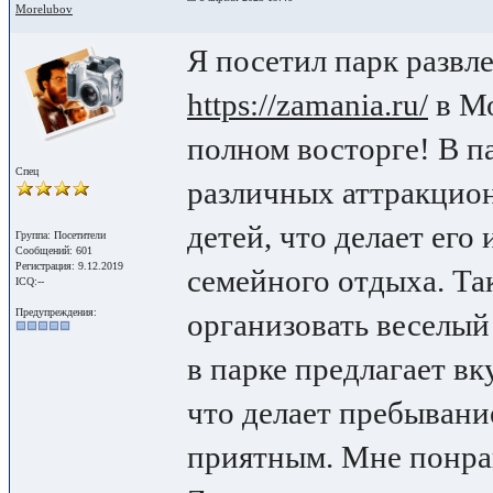
Morelubov
Я посетил парк развл
https://zamania.ru/
в Мо
полном восторге! В п
Спец
различных аттракцион
детей, что делает его
Группа: Посетители
Сообщений: 601
Регистрация: 9.12.2019
семейного отдыха. Та
ICQ:--
Предупреждения:
организовать веселый
в парке предлагает вк
что делает пребывани
приятным. Мне понрав