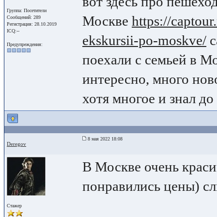
вот здесь про пешехо
Группа: Посетители
Москве
https://captou
Сообщений: 289
Регистрация: 28.10.2019
ICQ:--
ekskursii-po-moskve/
с
Предупреждения:
поехали с семьей в М
интересно, много ново
хотя многое и знал до 
8 мая 2022 18:08
Deregov
В Москве очень краси
понравились цены) сл
Стажер