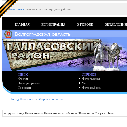
Палласовка
-
главные новости города и района
ГЛАВНАЯ
РЕГИСТРАЦИЯ
О ГОРОДЕ
ОБЪЯВЛЕНИ
ИНФО
ЛИЧНОЕ
Форум
Фотогалерея
Телепрограмма
Чат
Гороскоп
Фотоальбомы
Город Палласовка
»
Мировые новости
Форум города Палласовки и Палласовского района
»
Общество
»
Спорт
» Ответ