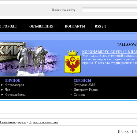
Поиск по сайту :
О ГОРОДЕ
ОБЪЯВЛЕНИЯ
КОНТАКТЫ
RSS 2.0
PALLASOWK
КОРОНАВИРУС COVID-19 В П
Что нужно знать о текущей пандеми
сейчас находится в стадии борьбы с
страны. У всех эта стадия разная: в к
ЛИЧНОЕ
СЕРВИСЫ
Фотогалерея
Отправка SMS
Чат
Интернет-Радио
Фотоальбомы
Сонник
Семейный форум
»
Красота и здоровье
[Поиск]
|
[П