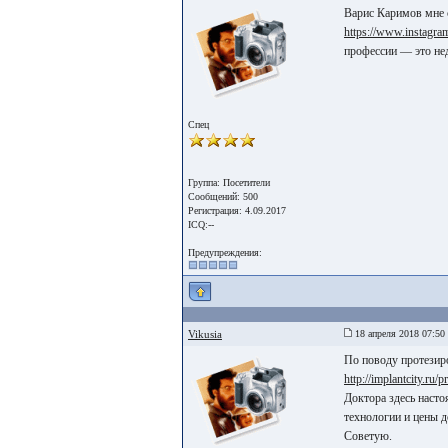
Варис Каримов мне 
https://www.instagra
профессии — это не
Спец
Группа: Посетители
Сообщений: 500
Регистрация: 4.09.2017
ICQ:--
Предупреждения:
Vikusia
18 апреля 2018 07:50
По поводу протезир
http://implantcity.ru/
Доктора здесь наст
технологии и цены д
Советую.