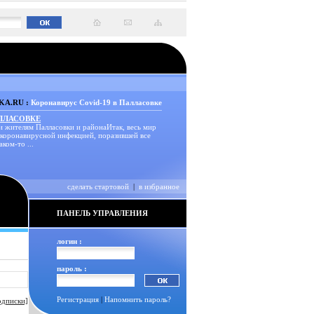
A.RU :
Коронавирус Covid-19 в Палласовке
АЛЛАСОВКЕ
и жителям Палласовки и районаИтак, весь мир
 коронавирусной инфекцией, поразившей все
аком-то ...
сделать стартовой
|
в избранное
ПАНЕЛЬ УПРАВЛЕНИЯ
логин :
пароль :
Регистрация
|
Напомнить пароль?
одписки]