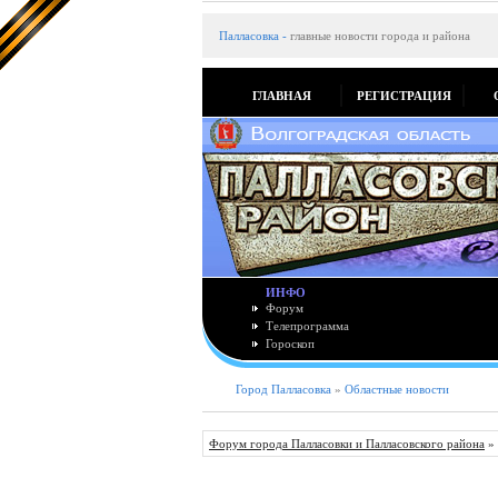
Палласовка
-
главные новости города и района
ГЛАВНАЯ
РЕГИСТРАЦИЯ
ИНФО
Форум
Телепрограмма
Гороскоп
Город Палласовка
»
Областные новости
Форум города Палласовки и Палласовского района
»