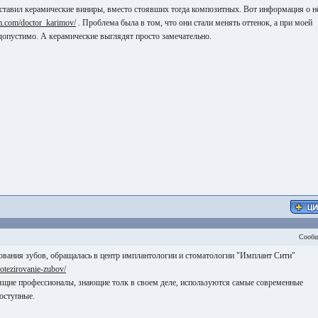
ставил керамические виниры, вместо стоявших тогда композитных. Вот информация о н
m.com/doctor_karimov/
. Проблема была в том, что они стали менять оттенок, а при моей
допустимо. А керамические выглядят просто замечательно.
Сообщ
ования зубов, обращалась в центр имплантологии и стоматологии "Имплант Сити"
protezirovanie-zubov/
оящие профессионалы, знающие толк в своем деле, используются самые современные
оступные.