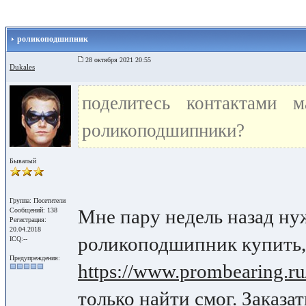
роликоподшипник
28 октября 2021 20:55
Dukales
поделитесь контактами м
роликоподшипники?
Бывалый
Группа: Посетители
Мне пару недель назад ну
Сообщений: 138
Регистрация:
20.04.2018
роликоподшипник купить, 
ICQ:--
Предупреждения:
https://www.prombearing.ru/
только найти смог. Заказа