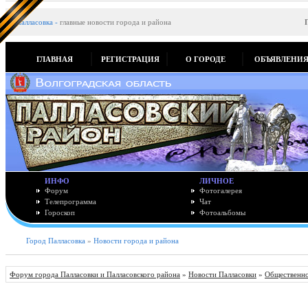
Палласовка
-
главные новости города и района
ГЛАВНАЯ
РЕГИСТРАЦИЯ
О ГОРОДЕ
ОБЪЯВЛЕНИ
ИНФО
ЛИЧНОЕ
Форум
Фотогалерея
Телепрограмма
Чат
Гороскоп
Фотоальбомы
Город Палласовка
»
Новости города и района
Форум города Палласовки и Палласовского района
»
Новости Палласовки
»
Общественно