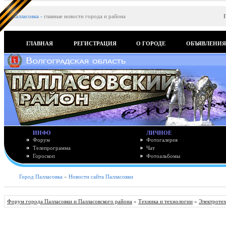
Палласовка
-
главные новости города и района
ГЛАВНАЯ
РЕГИСТРАЦИЯ
О ГОРОДЕ
ОБЪЯВЛЕНИ
ИНФО
ЛИЧНОЕ
Форум
Фотогалерея
Телепрограмма
Чат
Гороскоп
Фотоальбомы
Город Палласовка
»
Новости сайта Палласовки
Форум города Палласовки и Палласовского района
»
Техника и технологии
»
Электротех