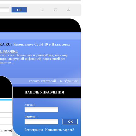
A.RU :
Коронавирус Covid-19 в Палласовке
АЛЛАСОВКЕ
и жителям Палласовки и районаИтак, весь мир
 коронавирусной инфекцией, поразившей все
аком-то ...
сделать стартовой
|
в избранное
ПАНЕЛЬ УПРАВЛЕНИЯ
логин :
пароль :
Регистрация
|
Напомнить пароль?
одписки]