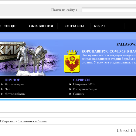
Поиск по сайту :
О ГОРОДЕ
ОБЪЯВЛЕНИЯ
КОНТАКТЫ
RSS 2.0
PALLASOWK
КОРОНАВИРУС COVID-19 В П
Что нужно знать о текущей пандеми
сейчас находится в стадии борьбы с
страны. У всех эта стадия разная: в к
ЛИЧНОЕ
СЕРВИСЫ
Фотогалерея
Отправка SMS
Чат
Интернет-Радио
Фотоальбомы
Сонник
Общество
»
Экономика и бизнес
[Поиск]
|
[П