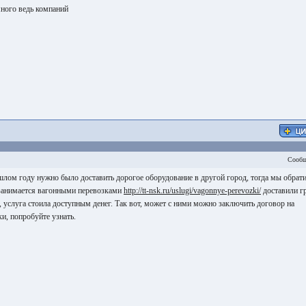
много ведь компаний
Сообщ
шлом году нужно было доставить дорогое оборудование в другой город, тогда мы обрати
 занимается вагонными перевозками
http://tt-nsk.ru/uslugi/vagonnye-perevozki/
доставили г
, услуга стоила доступным денег. Так вот, может с ними можно заключить договор на
и, попробуйте узнать.