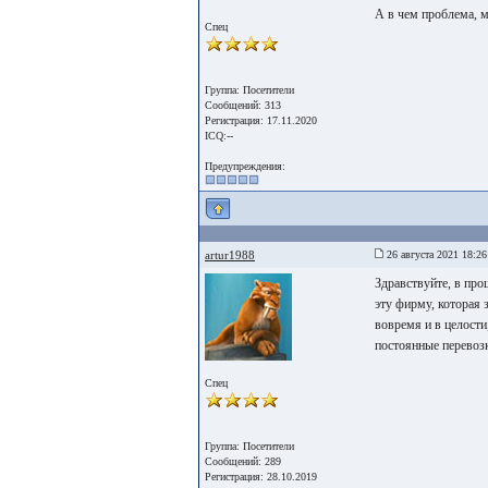
А в чем проблема, 
Спец
Группа: Посетители
Сообщений: 313
Регистрация: 17.11.2020
ICQ:--
Предупреждения:
artur1988
26 августа 2021 18:26
Здравствуйте, в про
эту фирму, которая
вовремя и в целости
постоянные перевозк
Спец
Группа: Посетители
Сообщений: 289
Регистрация: 28.10.2019