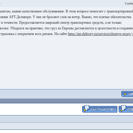
5
Сообщ
мателю, важно качественное обслуживание. В этом вопросе помогает с транспортировко
ания АРТ Деливери. У них не бросают слов на ветер. Важно, что взятые обязательства
в точности. Предоставляется широкий спектр транспортных средств, а не только
озки. Убедился на практике, что груз из Европы доставляется в целостности и сохранно
страховка с покрытием всех рисков. На сайте
https://art-delivery.ru/services/sbornye-gruzy/