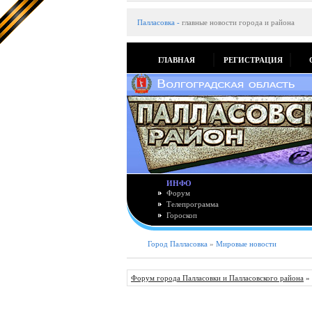
Палласовка
-
главные новости города и района
ГЛАВНАЯ
РЕГИСТРАЦИЯ
ИНФО
Форум
Телепрограмма
Гороскоп
Город Палласовка
»
Мировые новости
Форум города Палласовки и Палласовского района
»