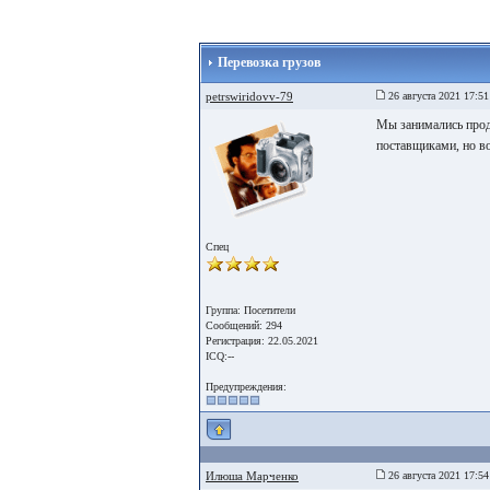
Перевозка грузов
petrswiridovv-79
26 августа 2021 17:51
Мы занимались прод
поставщиками, но во
Спец
Группа: Посетители
Сообщений: 294
Регистрация: 22.05.2021
ICQ:--
Предупреждения:
Илюша Марченко
26 августа 2021 17:54