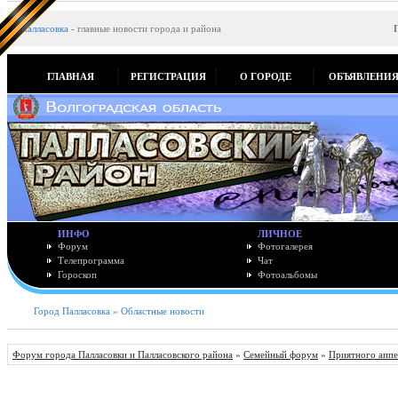
Палласовка
-
главные новости города и района
ГЛАВНАЯ
РЕГИСТРАЦИЯ
О ГОРОДЕ
ОБЪЯВЛЕНИ
ИНФО
ЛИЧНОЕ
Форум
Фотогалерея
Телепрограмма
Чат
Гороскоп
Фотоальбомы
Город Палласовка
»
Областные новости
Форум города Палласовки и Палласовского района
»
Семейный форум
»
Приятного аппе