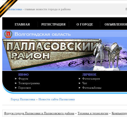
Палласовка
-
главные новости города и района
ГЛАВНАЯ
РЕГИСТРАЦИЯ
О ГОРОДЕ
ОБЪЯВЛЕНИ
ИНФО
ЛИЧНОЕ
Форум
Фотогалерея
Телепрограмма
Чат
Гороскоп
Фотоальбомы
Город Палласовка
»
Новости сайта Палласовки
Форум города Палласовки и Палласовского района
»
Техника и технологии
»
Компьютер