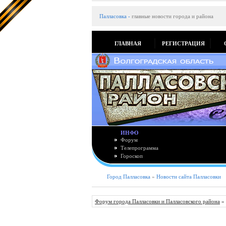
Палласовка
-
главные новости города и района
ГЛАВНАЯ
РЕГИСТРАЦИЯ
ИНФО
Форум
Телепрограмма
Гороскоп
Город Палласовка
»
Новости сайта Палласовки
Форум города Палласовки и Палласовского района
»