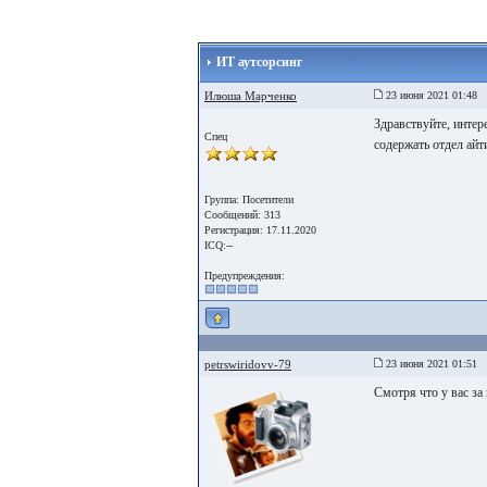
ИТ аутсорсинг
Илюша Марченко
23 июня 2021 01:48
Здравствуйте, интер
Спец
содержать отдел ай
Группа: Посетители
Сообщений: 313
Регистрация: 17.11.2020
ICQ:--
Предупреждения:
petrswiridovv-79
23 июня 2021 01:51
Смотря что у вас за 