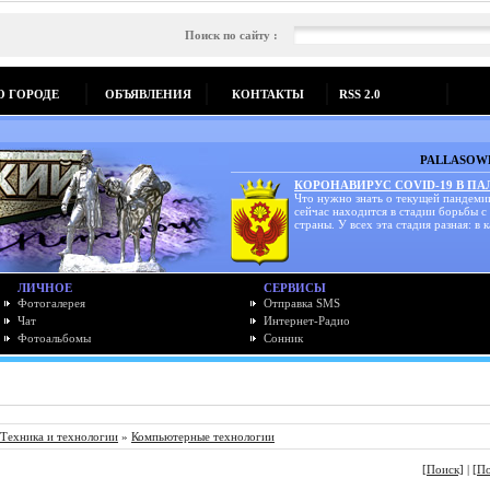
Поиск по сайту :
О ГОРОДЕ
ОБЪЯВЛЕНИЯ
КОНТАКТЫ
RSS 2.0
PALLASOWK
КОРОНАВИРУС COVID-19 В П
Что нужно знать о текущей пандеми
сейчас находится в стадии борьбы с
страны. У всех эта стадия разная: в к
ЛИЧНОЕ
СЕРВИСЫ
Фотогалерея
Отправка SMS
Чат
Интернет-Радио
Фотоальбомы
Сонник
Техника и технологии
»
Компьютерные технологии
[Поиск]
|
[П