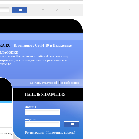
A.RU :
Коронавирус Covid-19 в Палласовке
АЛЛАСОВКЕ
и жителям Палласовки и районаИтак, весь мир
 коронавирусной инфекцией, поразившей все
аком-то ...
сделать стартовой
|
в избранное
ПАНЕЛЬ УПРАВЛЕНИЯ
логин :
пароль :
Регистрация
|
Напомнить пароль?
одписки]