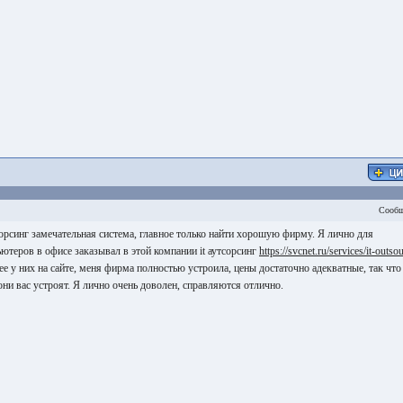
Сообщ
тсорсинг замечательная система, главное только найти хорошую фирму. Я лично для
теров в офисе заказывал в этой компании it аутсорсинг
https://svcnet.ru/services/it-outso
е у них на сайте, меня фирма полностью устроила, цены достаточно адекватные, так что
ни вас устроят. Я лично очень доволен, справляются отлично.