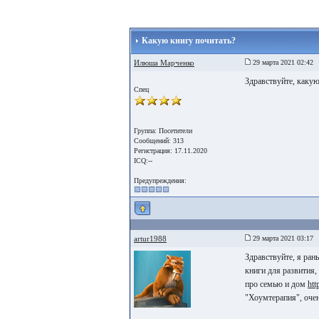
Какую книгу почитать?
Илюша Марченко
29 марта 2021 02:42
Здравствуйте, какую
Спец
Группа: Посетители
Сообщений: 313
Регистрация: 17.11.2020
ICQ:--
Предупреждения:
artur1988
29 марта 2021 03:17
Здравствуйте, я ран
книги для развития,
про семью и дом
htt
"Хоумтерапия", очен