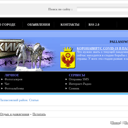
Поиск по сайту :
О ГОРОДЕ
ОБЪЯВЛЕНИЯ
КОНТАКТЫ
RSS 2.0
PALLASOWK
КОРОНАВИРУС COVID-19 В П
Что нужно знать о текущей пандеми
сейчас находится в стадии борьбы с
страны. У всех эта стадия разная: в к
ЛИЧНОЕ
СЕРВИСЫ
Фотогалерея
Отправка SMS
Чат
Интернет-Радио
Фотоальбомы
Сонник
Палласовский район. Статьи
Отдых и развлечения
»
Почитать
[Поиск]
|
[П