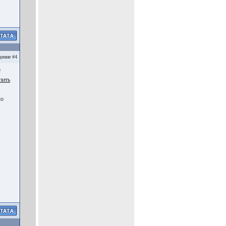
ение #4
е
пить
ло