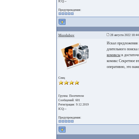
ICQ:--
Предупреждения:
Morelubov
28 августа 2022 18:44
Искал предложения в
длительного поиска 
комиксы
в достаточн
комикс Секретное вт
оперативно, это важ
Спец
Группа: Посетители
Сообщений: 601
Регистрация: 9.12.2019
ICQ:--
Предупреждения: