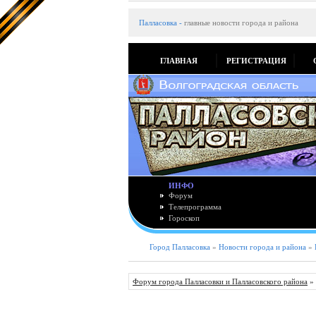
Палласовка
-
главные новости города и района
ГЛАВНАЯ
РЕГИСТРАЦИЯ
ИНФО
Форум
Телепрограмма
Гороскоп
Город Палласовка
»
Новости города и района
»
Форум города Палласовки и Палласовского района
»