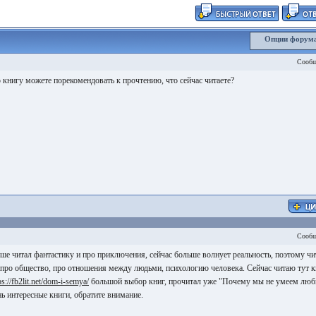
Опции форум
Сообщ
 книгу можете порекомендовать к прочтению, что сейчас читаете?
Сообщ
ьше читал фантастику и про приключения, сейчас больше волнует реальность, поэтому ч
 про общество, про отношения между людьми, психологию человека. Сейчас читаю тут 
ps://fb2lit.net/dom-i-semya/
большой выбор книг, прочитал уже "Почему мы не умеем люб
ь интересные книги, обратите внимание.