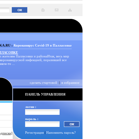
A.RU :
Коронавирус Covid-19 в Палласовке
АЛЛАСОВКЕ
и жителям Палласовки и районаИтак, весь мир
 коронавирусной инфекцией, поразившей все
аком-то ...
сделать стартовой
|
в избранное
ПАНЕЛЬ УПРАВЛЕНИЯ
логин :
пароль :
Регистрация
|
Напомнить пароль?
одписки]