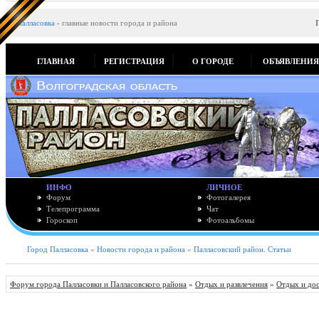
Палласовка
-
главные новости города и района
ГЛАВНАЯ
РЕГИСТРАЦИЯ
О ГОРОДЕ
ОБЪЯВЛЕНИ
ИНФО
ЛИЧНОЕ
Форум
Фотогалерея
Телепрограмма
Чат
Гороскоп
Фотоальбомы
Город Палласовка
»
Новости города и района
»
Палласовский район. Статьи
Форум города Палласовки и Палласовского района
»
Отдых и развлечения
»
Отдых и до