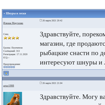
Шнуры и лески
26 марта 2021 20:42
Илюша Марченко
Здравствуйте, пореко
Спец
магазин, где продают
Группа: Посетители
рыбацкие снасти по д
Сообщений: 313
Регистрация: 17.11.2020
ICQ:--
интересуют шнуры и 
Предупреждения:
26 марта 2021 21:04
artur1988
Здравствуйте. Могу в