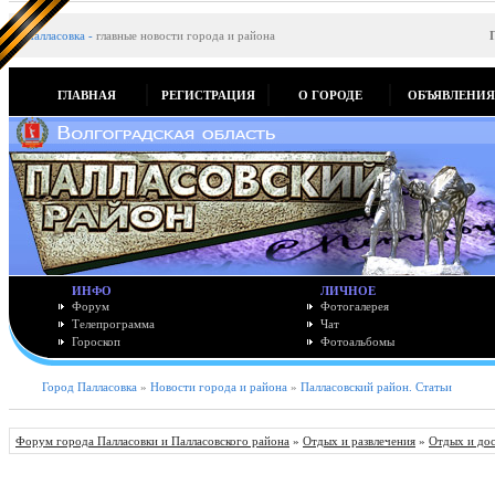
Палласовка
-
главные новости города и района
ГЛАВНАЯ
РЕГИСТРАЦИЯ
О ГОРОДЕ
ОБЪЯВЛЕНИ
ИНФО
ЛИЧНОЕ
Форум
Фотогалерея
Телепрограмма
Чат
Гороскоп
Фотоальбомы
Город Палласовка
»
Новости города и района
»
Палласовский район. Статьи
Форум города Палласовки и Палласовского района
»
Отдых и развлечения
»
Отдых и до