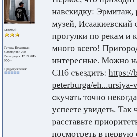
навскидку: Эрмитаж, 
музей, Исаакиевский 
Бывалый
прогулки по рекам и к
много всего! Пригород
Группа: Посетители
Сообщений: 200
Регистрация: 12.09.2015
интересные. Можно н
ICQ:--
Предупреждения:
СПб съездить:
https:/
peterburga/eh...ursiya-
скучать точно некогда
успеете увидеть. Так 
расставьте приоритеты
посмотреть в первую 