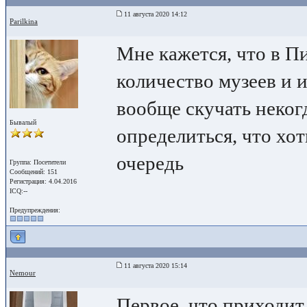
11 августа 2020 14:12
Parilkina
Мне кажется, что в П
количество музеев и 
вообще скучать некогд
Бывалый
определиться, что хо
очередь
Группа: Посетители
Сообщений: 151
Регистрация: 4.04.2016
ICQ:--
Предупреждения:
11 августа 2020 15:14
Nemour
Первое, что приходит 