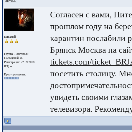
VipVic27
Согласен с вами, Пите
прошлом году на бере
карантин послабили 
Бывалый
Брянск Москва на са
Группа: Посетители
Сообщений: 82
tickets.com/ticket
Регистрация: 22.09.2018
ICQ:--
посетить столицу. Мн
Предупреждения:
достопримечательност
увидеть своими глазам
телевизора. Рекоменд