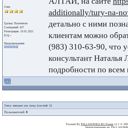
АЛТАЙ, на сайте
http
Спец
additionally/tury-na-n
детально с ними позн
Группа: Посетители
Сообщений: 637
Регистрация: 19.01.2021
клиентам можно обрат
ICQ:--
Предупреждения:
(983) 310-63-90, что 
консультант Наталья 
подробности по всем 
1
чел. читают эту тему (гостей: 1)
Пользователей:
0
Powered By
PALLASOWKA.RU-Forum
v2.1 © 20
Зарегистрировано на: PALLASOW