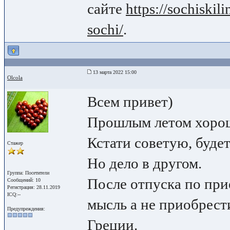
сайте
https://sochiskili
sochi/
.
13 марта 2022 15:00
Olcola
Всем привет)
Прошлым летом хорош
Кстати советую, будет
Стажер
Но дело в другом.
Группа: Посетители
После отпуска по при
Сообщений: 10
Регистрация: 28.11.2019
ICQ:--
мысль а не приобрест
Предупреждения:
Греции.