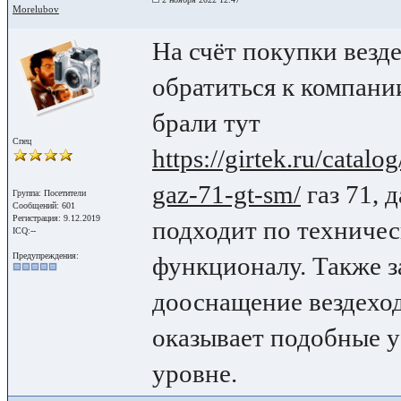
Morelubov
На счёт покупки везд
обратиться к компани
брали тут
Спец
https://girtek.ru/catal
gaz-71-gt-sm/
газ 71, 
Группа: Посетители
Сообщений: 601
Регистрация: 9.12.2019
подходит по техничес
ICQ:--
Предупреждения:
функционалу. Также з
дооснащение вездеход
оказывает подобные 
уровне.