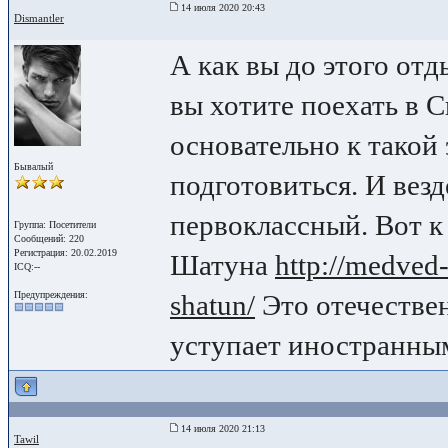
14 июля 2020 20:43
Dismantler
А как вы до этого от
вы хотите поехать в С
основательно к такой
Бывалый
подготовиться. И вез
первоклассный. Вот к
Группа: Посетители
Сообщений: 220
Регистрация: 20.02.2019
Шатуна
http://medved-
ICQ:--
Предупреждения:
shatun/
Это отечествен
уступает иностранным
14 июля 2020 21:13
Tawil