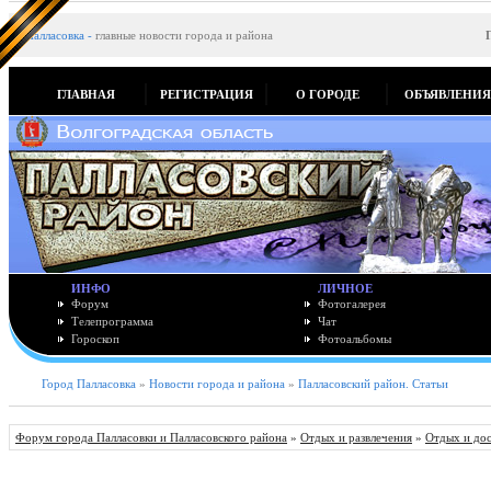
Палласовка
-
главные новости города и района
ГЛАВНАЯ
РЕГИСТРАЦИЯ
О ГОРОДЕ
ОБЪЯВЛЕНИ
ИНФО
ЛИЧНОЕ
Форум
Фотогалерея
Телепрограмма
Чат
Гороскоп
Фотоальбомы
Город Палласовка
»
Новости города и района
»
Палласовский район. Статьи
Форум города Палласовки и Палласовского района
»
Отдых и развлечения
»
Отдых и до