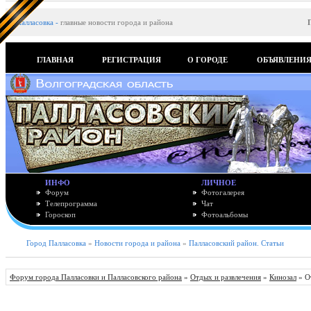
Палласовка
-
главные новости города и района
ГЛАВНАЯ
РЕГИСТРАЦИЯ
О ГОРОДЕ
ОБЪЯВЛЕНИ
ИНФО
ЛИЧНОЕ
Форум
Фотогалерея
Телепрограмма
Чат
Гороскоп
Фотоальбомы
Город Палласовка
»
Новости города и района
»
Палласовский район. Статьи
Форум города Палласовки и Палласовского района
»
Отдых и развлечения
»
Кинозал
» О