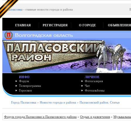
Палласовка
-
главные новости города и района
ГЛАВНАЯ
РЕГИСТРАЦИЯ
О ГОРОДЕ
ОБЪЯВЛЕНИ
ИНФО
ЛИЧНОЕ
Форум
Фотогалерея
Телепрограмма
Чат
Гороскоп
Фотоальбомы
Город Палласовка
»
Новости города и района
»
Палласовский район. Статьи
Форум города Палласовки и Палласовского района
»
Отдых и развлечения
»
Музыкальны