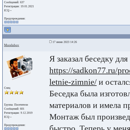
Сообщений: 637
Регистрация: 19.01.2021
ICQ:--
Предупреждения:
17 июня 2023 14:26
Morelubov
Я заказал беседку для
https://sadkon77.ru/pro
letnie-zimnie/
и осталс
Спец
Беседка была изготов
материалов и имела 
Группа: Посетители
Сообщений: 601
Регистрация: 9.12.2019
Монтаж был произвед
ICQ:--
Предупреждения:
быстро. Теперь у меня