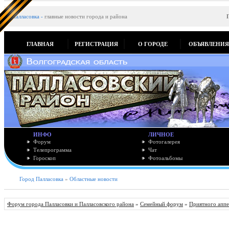
Палласовка
-
главные новости города и района
ГЛАВНАЯ
РЕГИСТРАЦИЯ
О ГОРОДЕ
ОБЪЯВЛЕНИ
ИНФО
ЛИЧНОЕ
Форум
Фотогалерея
Телепрограмма
Чат
Гороскоп
Фотоальбомы
Город Палласовка
»
Областные новости
Форум города Палласовки и Палласовского района
»
Семейный форум
»
Приятного аппе