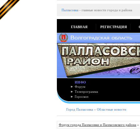
Палласовка
-
главные новости города и района
ГЛАВНАЯ
РЕГИСТРАЦИЯ
ИНФО
Форум
Телепрограмма
Гороскоп
Город Палласовка
»
Областные новости
Форум города Палласовки и Палласовского района
»