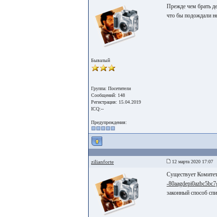
Прежде чем брать ден
что бы подождали н
Бывалый
Группа: Посетители
Сообщений: 148
Регистрация: 15.04.2019
ICQ:--
Предупреждения:
zilianforte
12 марта 2020 17:07
Существует Комитет
-80aagdepi0azbc5bc7g
законный способ спи