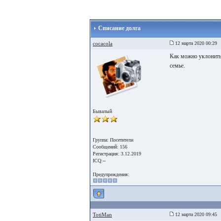
Списание долга
cocacola
12 марта 2020 00:29
Как можно уклонитьс
семье.
Бывалый
Группа: Посетители
Сообщений: 156
Регистрация: 3.12.2019
ICQ:--
Предупреждения:
TotiMan
12 марта 2020 09:45