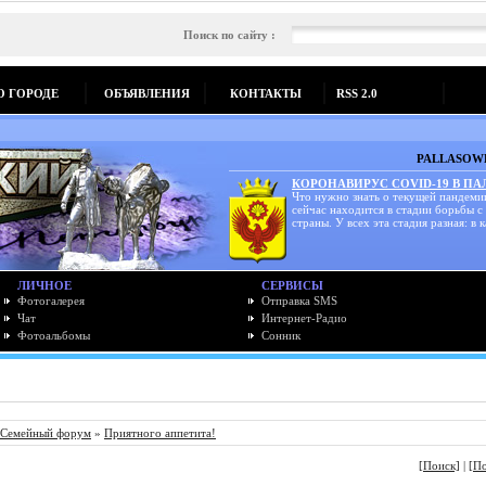
Поиск по сайту :
О ГОРОДЕ
ОБЪЯВЛЕНИЯ
КОНТАКТЫ
RSS 2.0
PALLASOWK
КОРОНАВИРУС COVID-19 В П
Что нужно знать о текущей пандеми
сейчас находится в стадии борьбы с
страны. У всех эта стадия разная: в к
ЛИЧНОЕ
СЕРВИСЫ
Фотогалерея
Отправка SMS
Чат
Интернет-Радио
Фотоальбомы
Сонник
Семейный форум
»
Приятного аппетита!
[Поиск]
|
[П