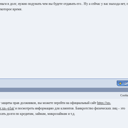
ьги в долг, нужно подумать чем вы будете отдавать его.. Ну а сейчас у вас выхода нет, 
екоторое время.
Сообщ
 защиты прав должников, вы можете перейти на официальный сайт
https://xn-
.xn--p1ai/
и посмотреть информацию для клиентов. Банкротство физических лиц – это
сать долги по кредитам, займам, микрозаймам и т.д.