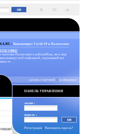
A.RU :
Коронавирус Covid-19 в Палласовке
АЛЛАСОВКЕ
и жителям Палласовки и районаИтак, весь мир
 коронавирусной инфекцией, поразившей все
аком-то ...
сделать стартовой
|
в избранное
ПАНЕЛЬ УПРАВЛЕНИЯ
логин :
пароль :
Регистрация
|
Напомнить пароль?
одписки]