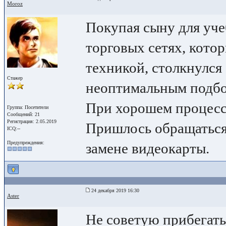
Moroz
Покупая сыну для уч
торговых сетях, кото
техникой, столкнулся 
Стажер
неоптимальным подб
При хорошем процессо
Группа: Посетители
Сообщений: 21
Регистрация: 2.05.2019
Пришлось обращаться
ICQ:--
Предупреждения:
замене видеокарты.
24 декабря 2019 16:30
Aster
Не советую прибегать