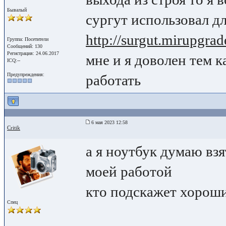
Бывалый
сургут использовал дл
http://surgut.mirupgrad
Группа: Посетители
Сообщений: 130
Регистрация: 24.06.2017
мне и я доволен тем к
ICQ:--
Предупреждения:
работать
6 мая 2023 12:58
Critik
а я ноутбук думаю взя
моей работой
кто подскажет хорош
Спец