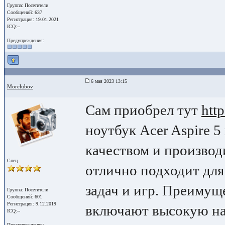
Группа: Посетители
Сообщений: 637
Регистрация: 19.01.2021
ICQ:--
Предупреждения:
6 мая 2023 13:15
Morelubov
Сам приобрел тут
http
ноутбук Acer Aspire 5
качеством и производ
Спец
отлично подходит дл
задач и игр. Преимущ
Группа: Посетители
Сообщений: 601
Регистрация: 9.12.2019
включают высокую на
ICQ:--
Предупреждения: