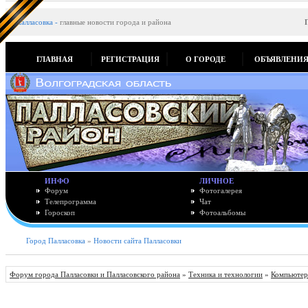
Палласовка
-
главные новости города и района
ГЛАВНАЯ
РЕГИСТРАЦИЯ
О ГОРОДЕ
ОБЪЯВЛЕНИ
ИНФО
ЛИЧНОЕ
Форум
Фотогалерея
Телепрограмма
Чат
Гороскоп
Фотоальбомы
Город Палласовка
»
Новости сайта Палласовки
Форум города Палласовки и Палласовского района
»
Техника и технологии
»
Компьютер