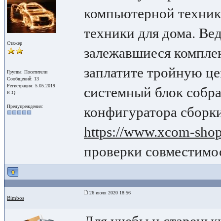
компьютерной техники
техники для дома. Ве
Стажер
залежавшиеся компле
заплатите тройную це
Группа: Посетители
Сообщений: 13
Регистрация: 5.05.2019
системный блок собр
ICQ:--
Предупреждения:
конфигуратора сборк
https://www.xcom-shop.
проверки совместимос
26 июля 2020 18:56
Bimbos