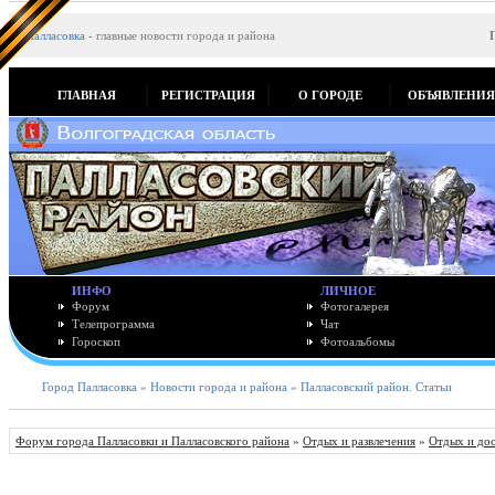
Палласовка
-
главные новости города и района
ГЛАВНАЯ
РЕГИСТРАЦИЯ
О ГОРОДЕ
ОБЪЯВЛЕНИ
ИНФО
ЛИЧНОЕ
Форум
Фотогалерея
Телепрограмма
Чат
Гороскоп
Фотоальбомы
Город Палласовка
»
Новости города и района
»
Палласовский район. Статьи
Форум города Палласовки и Палласовского района
»
Отдых и развлечения
»
Отдых и до