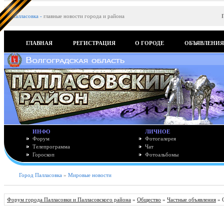
Палласовка
-
главные новости города и района
ГЛАВНАЯ
РЕГИСТРАЦИЯ
О ГОРОДЕ
ОБЪЯВЛЕНИ
ИНФО
ЛИЧНОЕ
Форум
Фотогалерея
Телепрограмма
Чат
Гороскоп
Фотоальбомы
Город Палласовка
»
Мировые новости
Форум города Палласовки и Палласовского района
»
Общество
»
Частные объявления
» 