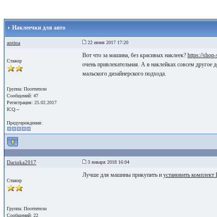
Наклеечки для авто
antina
22 июня 2017 17:20
Вот что за машина, без красивых наклеек?
https://shop-
Стажер
очень привлекательная. А в наклейках совсем другое 
мальского дизайнерского подхода.
Группа: Посетители
Сообщений: 47
Регистрация: 25.02.2017
ICQ:--
Предупреждения:
Darinka2017
3 января 2018 16:04
Лучше для машины прикупить и
установить комплект
Стажер
Группа: Посетители
Сообщений: 22