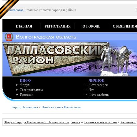
Палласовка
-
главные новости города и района
ГЛАВНАЯ
РЕГИСТРАЦИЯ
О ГОРОДЕ
ОБЪЯВЛЕНИ
ИНФО
ЛИЧНОЕ
Форум
Фотогалерея
Телепрограмма
Чат
Гороскоп
Фотоальбомы
Город Палласовка
»
Новости сайта Палласовки
Форум города Палласовки и Палласовского района
»
Техника и технологии
»
Авто-мото