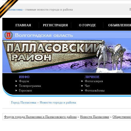
Палласовка
-
главные новости города и района
ГЛАВНАЯ
РЕГИСТРАЦИЯ
О ГОРОДЕ
ОБЪЯВЛЕНИ
ИНФО
ЛИЧНОЕ
Форум
Фотогалерея
Телепрограмма
Чат
Гороскоп
Фотоальбомы
Город Палласовка
»
Новости города и района
Форум города Палласовки и Палласовского района
»
Новости Палласовки
»
Общественно