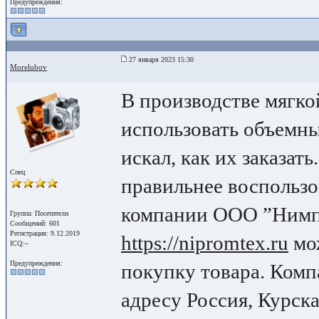
Предупреждения:
27 января 2023 15:30
Morelubov
В производстве мягк
использовать объемны
искал, как их заказать
Спец
правильнее воспользо
компании ООО ”Нимпр
Группа: Посетители
Сообщений: 601
Регистрация: 9.12.2019
https://nipromtex.ru
мож
ICQ:--
Предупреждения:
покупку товара. Комп
адресу Россия, Курская