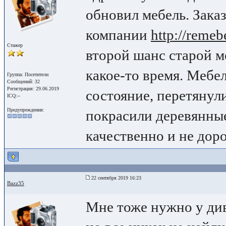
обновил мебель. Заказ
компании
http://remebe
Стажер
второй шанс старой 
какое-то время. Мебе
Группа: Посетители
Сообщений: 32
Регистрация: 29.06.2019
состояние, перетянул
ICQ:--
Предупреждения:
покрасили деревянные
качественно и не доро
22 сентября 2019 16:23
Bazz35
Мне тоже нужно у див