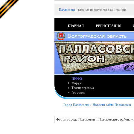
Палласовка
-
главные новости города и района
ГЛАВНАЯ
РЕГИСТРАЦИЯ
ИНФО
Форум
Телепрограмма
Гороскоп
Город Палласовка
»
Новости сайта Палласовки
Форум города Палласовки и Палласовского района
»