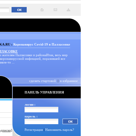
A.RU :
Коронавирус Covid-19 в Палласовке
АЛЛАСОВКЕ
и жителям Палласовки и районаИтак, весь мир
 коронавирусной инфекцией, поразившей все
аком-то ...
сделать стартовой
|
в избранное
ПАНЕЛЬ УПРАВЛЕНИЯ
логин :
пароль :
Регистрация
|
Напомнить пароль?
одписки]