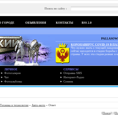
Поиск по сайту :
О ГОРОДЕ
ОБЪЯВЛЕНИЯ
КОНТАКТЫ
RSS 2.0
PALLASOWK
КОРОНАВИРУС COVID-19 В П
Что нужно знать о текущей пандеми
сейчас находится в стадии борьбы с
страны. У всех эта стадия разная: в к
ЛИЧНОЕ
СЕРВИСЫ
Фотогалерея
Отправка SMS
Чат
Интернет-Радио
Фотоальбомы
Сонник
Техника и технологии
»
Авто-мото
» Ответ
[Поиск]
|
[П