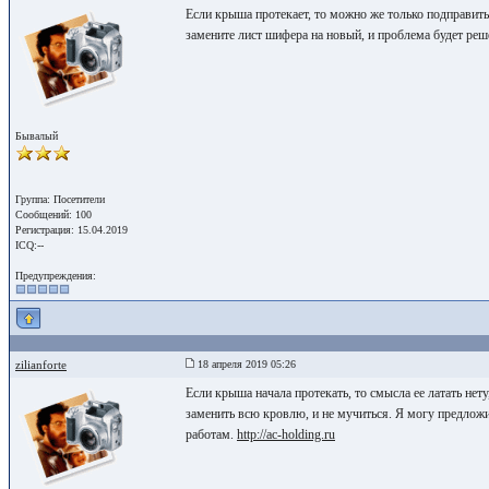
Если крыша протекает, то можно же только подправить ее
замените лист шифера на новый, и проблема будет реш
Бывалый
Группа: Посетители
Сообщений: 100
Регистрация: 15.04.2019
ICQ:--
Предупреждения:
zilianforte
18 апреля 2019 05:26
Если крыша начала протекать, то смысла ее латать нету
заменить всю кровлю, и не мучиться. Я могу предлож
работам.
http://ac-holding.ru