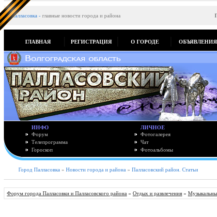
Палласовка
-
главные новости города и района
ГЛАВНАЯ
РЕГИСТРАЦИЯ
О ГОРОДЕ
ОБЪЯВЛЕНИ
ИНФО
ЛИЧНОЕ
Форум
Фотогалерея
Телепрограмма
Чат
Гороскоп
Фотоальбомы
Город Палласовка
»
Новости города и района
»
Палласовский район. Статьи
Форум города Палласовки и Палласовского района
»
Отдых и развлечения
»
Музыкальны