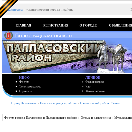
Палласовка
-
главные новости города и района
ГЛАВНАЯ
РЕГИСТРАЦИЯ
О ГОРОДЕ
ОБЪЯВЛЕНИ
ИНФО
ЛИЧНОЕ
Форум
Фотогалерея
Телепрограмма
Чат
Гороскоп
Фотоальбомы
Город Палласовка
»
Новости города и района
»
Палласовский район. Статьи
Форум города Палласовки и Палласовского района
»
Отдых и развлечения
»
Музыкальны