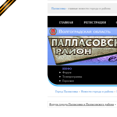
Палласовка
-
главные новости города и района
ГЛАВНАЯ
РЕГИСТРАЦИЯ
ИНФО
Форум
Телепрограмма
Гороскоп
Город Палласовка
»
Новости города и района
»
Форум города Палласовки и Палласовского района
»