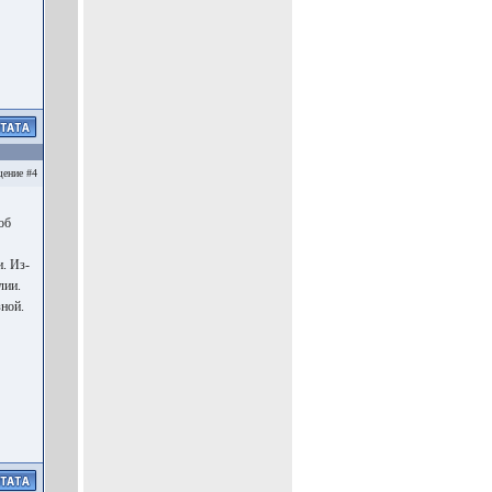
ение #4
об
. Из-
лии.
зной.