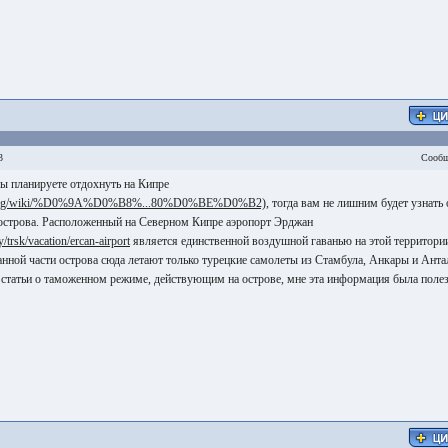
3
Сообщ
ы планируете отдохнуть на Кипре
dia.org/wiki/%D0%9A%D0%B8%...80%D0%BE%D0%B2)
, тогда вам не лишним будет узнать 
 острова. Расположенный на Северном Кипре аэропорт Эрджан
y/trsk/vacation/ercan-airport
является единственной воздушной гаванью на этой территории
данной части острова сюда летают только турецкие самолеты из Стамбула, Анкары и Анта
 статьи о таможенном режиме, действующим на острове, мне эта информация была поле