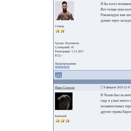
Я бы хотел познаком
Вот только пока воз
Рекомендую вам пос
думаю через экскур
Стажер
Группа: Посетители
Сообщений: 45
Регистрация: 5.12.2017
ICQ:--
Предупреждения:
Иван Селихов
8 февраля 2019 22:47
В Чехии был на инт
гиду я узнал много
познавательных пер
другие страны Евро
Бывалый