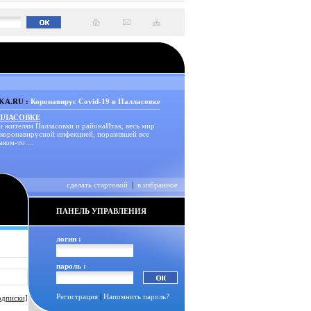
A.RU :
Коронавирус Covid-19 в Палласовке
АЛЛАСОВКЕ
и жителям Палласовки и районаИтак, весь мир
 коронавирусной инфекцией, поразившей все
аком-то ...
сделать стартовой
|
в избранное
ПАНЕЛЬ УПРАВЛЕНИЯ
логин :
пароль :
Регистрация
|
Напомнить пароль?
одписки]