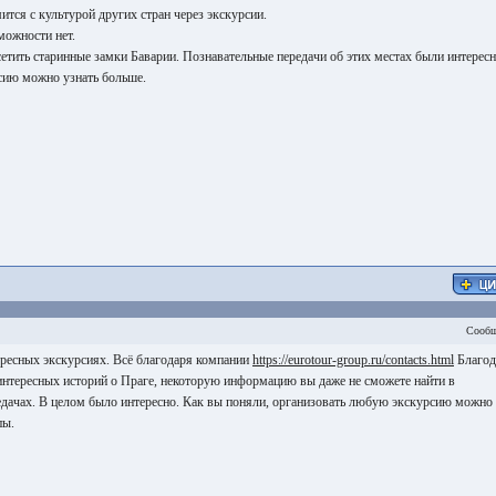
ится с культурой других стран через экскурсии.
можности нет.
етить старинные замки Баварии. Познавательные передачи об этих местах были интерес
сию можно узнать больше.
Сообщ
ересных экскурсиях. Всё благодаря компании
https://eurotour-group.ru/contacts.html
Благод
 интересных историй о Праге, некоторую информацию вы даже не сможете найти в
едачах. В целом было интересно. Как вы поняли, организовать любую экскурсию можно 
пы.