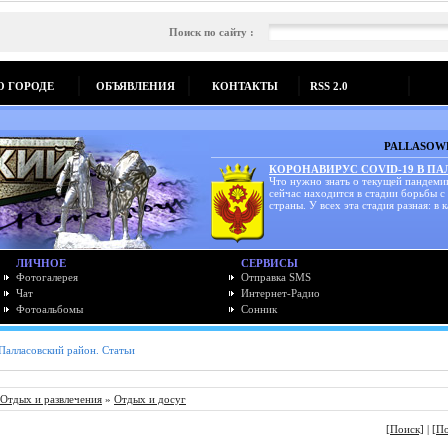
Поиск по сайту :
О ГОРОДЕ
ОБЪЯВЛЕНИЯ
КОНТАКТЫ
RSS 2.0
PALLASOWK
КОРОНАВИРУС COVID-19 В П
Что нужно знать о текущей пандеми
сейчас находится в стадии борьбы с
страны. У всех эта стадия разная: в к
ЛИЧНОЕ
СЕРВИСЫ
Фотогалерея
Отправка SMS
Чат
Интернет-Радио
Фотоальбомы
Сонник
Палласовский район. Статьи
Отдых и развлечения
»
Отдых и досуг
[Поиск]
|
[П