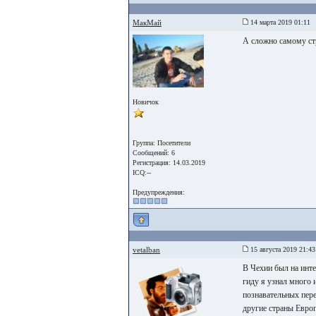
МакМай
14 марта 2019 01:11
А сложно самому ст
Новичок
Группа: Посетители
Сообщений: 6
Регистрация: 14.03.2019
ICQ:--
Предупреждения:
vetalban
15 августа 2019 21:43
В Чехии был на интер
гиду я узнал много
познавательных пер
другие страны Евро