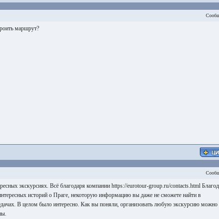
Сообщ
роить маршрут?
Сообщ
есных экскурсиях. Всё благодаря компании https://eurotour-group.ru/contacts.html Благо
 интересных историй о Праге, некоторую информацию вы даже не сможете найти в
едачах. В целом было интересно. Как вы поняли, организовать любую экскурсию можно 
пы.