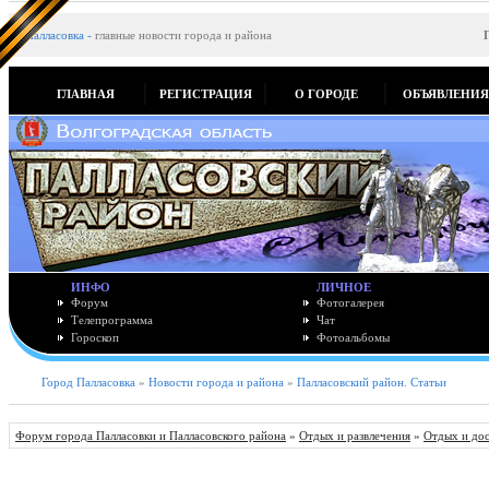
Палласовка
-
главные новости города и района
ГЛАВНАЯ
РЕГИСТРАЦИЯ
О ГОРОДЕ
ОБЪЯВЛЕНИ
ИНФО
ЛИЧНОЕ
Форум
Фотогалерея
Телепрограмма
Чат
Гороскоп
Фотоальбомы
Город Палласовка
»
Новости города и района
»
Палласовский район. Статьи
Форум города Палласовки и Палласовского района
»
Отдых и развлечения
»
Отдых и до