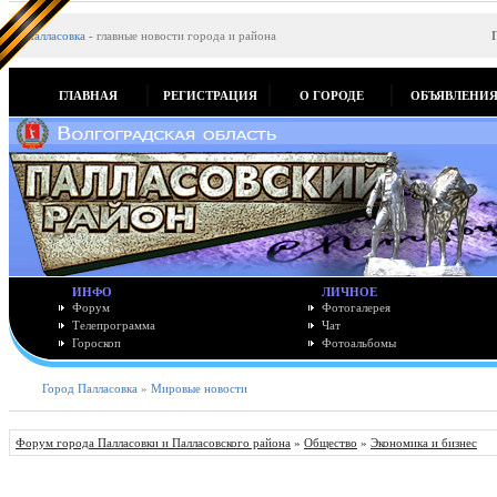
Палласовка
-
главные новости города и района
ГЛАВНАЯ
РЕГИСТРАЦИЯ
О ГОРОДЕ
ОБЪЯВЛЕНИ
ИНФО
ЛИЧНОЕ
Форум
Фотогалерея
Телепрограмма
Чат
Гороскоп
Фотоальбомы
Город Палласовка
»
Мировые новости
Форум города Палласовки и Палласовского района
»
Общество
»
Экономика и бизнес