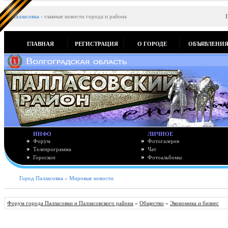
Палласовка
-
главные новости города и района
ГЛАВНАЯ
РЕГИСТРАЦИЯ
О ГОРОДЕ
ОБЪЯВЛЕНИ
ИНФО
ЛИЧНОЕ
Форум
Фотогалерея
Телепрограмма
Чат
Гороскоп
Фотоальбомы
Город Палласовка
»
Мировые новости
Форум города Палласовки и Палласовского района
»
Общество
»
Экономика и бизнес