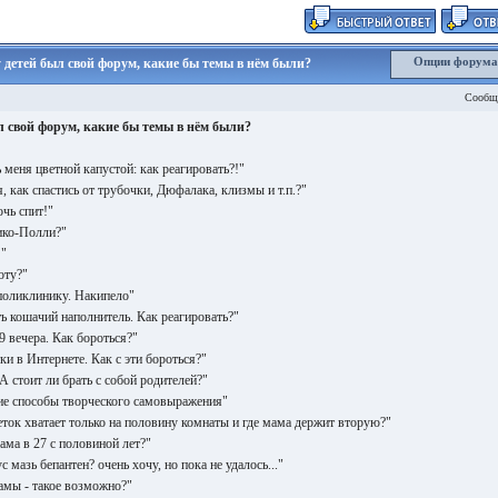
Опции форум
 у детей был свой форум, какие бы темы в нём были?
Сообщ
л свой форум, какие бы темы в нём были?
 меня цветной капустой: как реагировать?!"
я, как спастись от трубочки, Дюфалака, клизмы и т.п.?"
чь спит!"
ико-Полли?"
!"
оту?"
поликлинику. Накипело"
ть кошачий наполнитель. Как реагировать?"
9 вечера. Как бороться?"
и в Интернете. Как с эти бороться?"
А стоит ли брать с собой родителей?"
гие способы творческого самовыражения"
ток хватает только на половину комнаты и где мама держит вторую?"
ама в 27 с половиной лет?"
с мазь бепантен? очень хочу, но пока не удалось..."
мамы - такое возможно?"