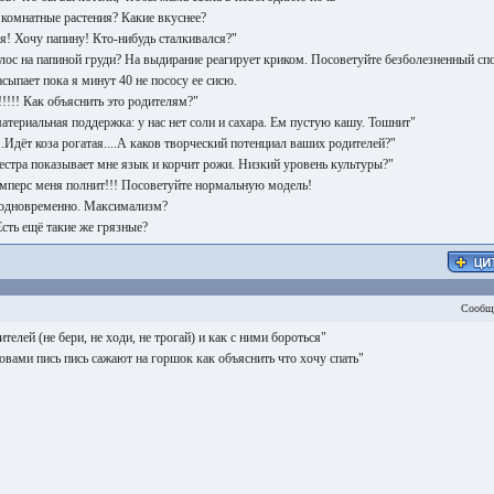
 комнатные растения? Какие вкуснее?
я! Хочу папину! Кто-нибудь сталкивался?"
олос на папиной груди? На выдирание реагирует криком. Посоветуйте безболезненный сп
сыпает пока я минут 40 не пососу ее сисю.
!!!! Как объяснить это родителям?"
атериальная поддержка: у нас нет соли и сахара. Ем пустую кашу. Тошнит"
.Идёт коза рогатая....А каков творческий потенциал ваших родителей?"
естра показывает мне язык и корчит рожи. Низкий уровень культуры?"
мперс меня полнит!!! Посоветуйте нормальную модель!
 одновременно. Максимализм?
сть ещё такие же грязные?
Сообщ
телей (не бери, не ходи, не трогай) и как с ними бороться"
овами пись пись сажают на горшок как объяснить что хочу спать"