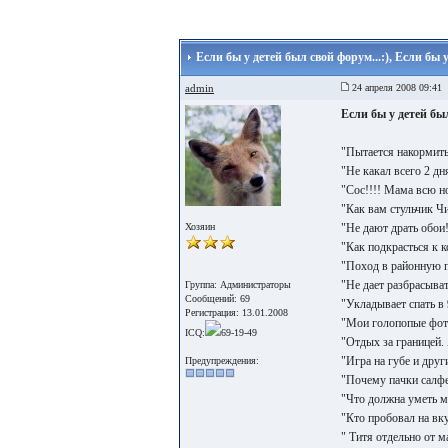
Если бы у детей был свой форум...:), Если бы
admin
24 апреля 2008 09:41
Если бы у детей бы
"Пытается накормить
"Не какал всего 2 дн
"Сос!!!! Мама всю но
"Как вам стульчик Ч
Хозяин
"Не дают драть обои
"Как подкрасться к к
"Поход в районную 
"Не дает разбрасыва
Группа: Администраторы
Сообщений: 69
"Укладывает спать в 
Регистрация: 13.01.2008
"Мои голопопые фотк
ICQ:
69-19-49
"Отдых за границей. 
"Игра на губе и дру
Предупреждения:
"Почему пачки салфе
"Что должна уметь м
"Кто пробовал на вку
" Титя отдельно от 