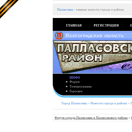
Палласовка
-
главные новости города и района
ГЛАВНАЯ
РЕГИСТРАЦИЯ
ИНФО
Форум
Телепрограмма
Гороскоп
Город Палласовка
»
Новости города и района
»
Форум города Палласовки и Палласовского района
»