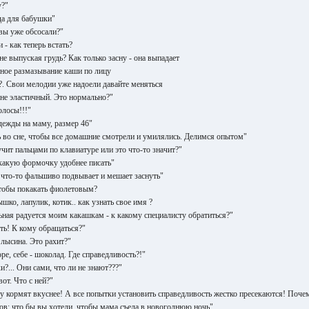
у?"
да для бабушки"
вы уже обсосали?"
 - как теперь встать?
 не выпуская грудь? Как только засну - она выпадает
ное размазывание каши по лицу
?. Свои мелодии уже надоели давайте меняться
не эластичный. Это нормально?"
олосы!!!"
ежды на маму, размер 46"
 во сне, чтобы все домашние смотрели и умилялись. Делимся опытом"
чит пальцами по клавиатуре или это что-то значит?"
какую формочку удобнее писать"
что-то фальшиво подвывает и мешает заснуть"
 чтобы покакать фиолетовым?
ышко, лапулик, котик.. как узнать свое имя ?
ная радуется моим какашкам - к какому специалисту обратиться?"
еть! К кому обращаться?"
 лысина. Это рахит?"
е, себе - шоколад. Где справедливость?!"
и?... Они сами, что ли не знают???"
от. Что с ней?"
ормят вкуснее! А все попытки установить справедливость жестко пресекаются! Почем
ов: что бы вы хотели, чтобы мама съела в новогоднюю ночь"