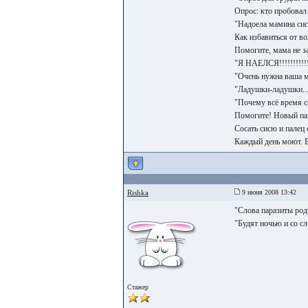
Опрос: кто пробовал
"Надоела мамина сис
Как избавиться от в
Помогите, мама не за
"Я НАЕЛСЯ!!!!!!!!!!!
"Очень нужна ваша м
"Ладушки-ладушки...
"Почему всё время с
Помогите! Новый па
Сосать сисю и палец
Каждый день моют. Е
Rishka
9 июня 2008 13:42
"Слова паразиты роди
"Будят ночью и со сл
Стажер