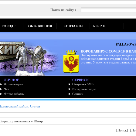
Поиск по сайту :
О ГОРОДЕ
ОБЪЯВЛЕНИЯ
КОНТАКТЫ
RSS 2.0
PALLASOWK
КОРОНАВИРУС COVID-19 В ПА
Что нужно знать о текущей пандемии
сейчас находится в стадии борьбы с
страны. У всех эта стадия разная: в ка
ЛИЧНОЕ
СЕРВИСЫ
Фотогалерея
Отправка SMS
Чат
Интернет-Радио
Фотоальбомы
Сонник
Палласовский район. Статьи
Отдых и развлечения
»
Юмор
[Поиск]
|
[По