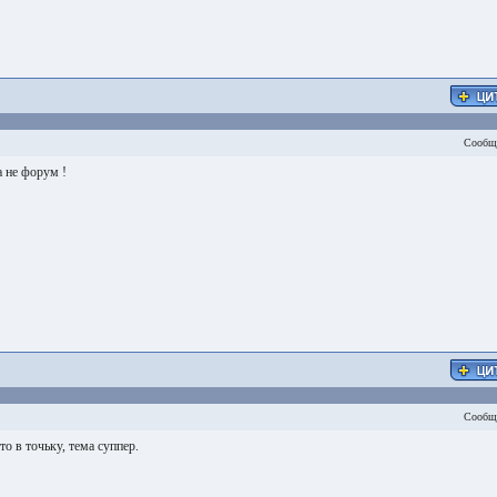
Сообщ
 не форум !
Сообщ
то в точьку, тема суппер.