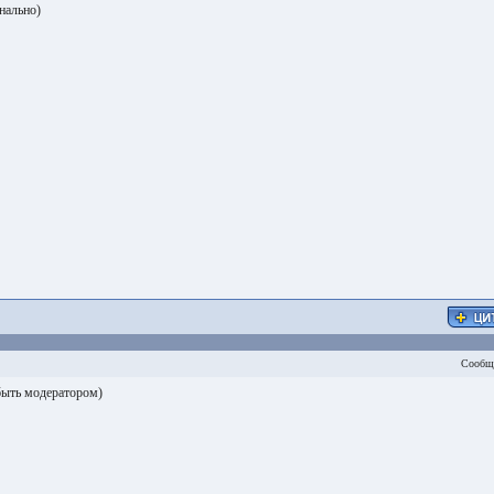
нально)
Сообщ
быть модератором)