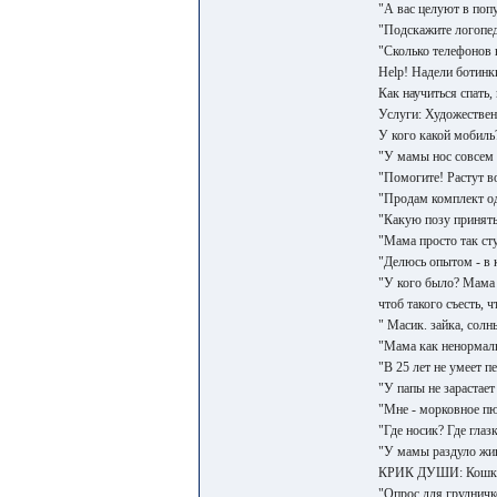
"А вас целуют в поп
"Подскажите логопе
"Сколько телефонов 
Help! Надели ботинки
Как научиться спать,
Услуги: Художествен
У кого какой мобиль
"У мамы нос совсем 
"Помогите! Растут в
"Продам комплект од
"Какую позу принять
"Мама просто так сту
"Делюсь опытом - в 
"У кого было? Мама 
чтоб такого съесть,
" Масик. зайка, солн
"Мама как ненормаль
"В 25 лет не умеет п
"У папы не зарастает
"Мне - морковное пюр
"Где носик? Где глазк
"У мамы раздуло жив
КРИК ДУШИ: Кошку к
"Опрос для грудничк