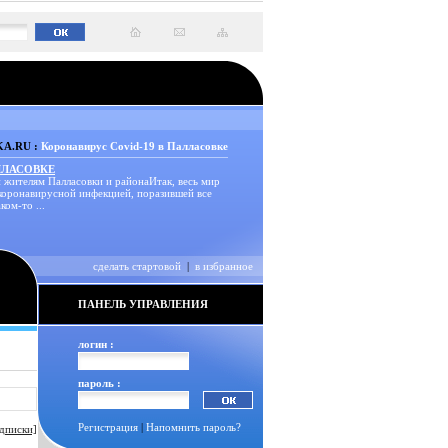
A.RU :
Коронавирус Covid-19 в Палласовке
ЛЛАСОВКЕ
 жителям Палласовки и районаИтак, весь мир
 коронавирусной инфекцией, поразившей все
ком-то ...
сделать стартовой
|
в избранное
ПАНЕЛЬ УПРАВЛЕНИЯ
логин :
пароль :
Регистрация
|
Напомнить пароль?
дписки]