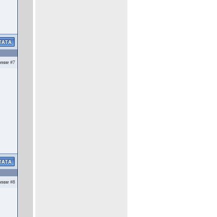
ение #7
ение #8