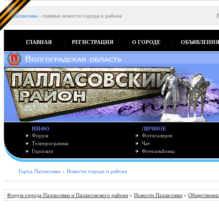
Палласовка
-
главные новости города и района
ГЛАВНАЯ
РЕГИСТРАЦИЯ
О ГОРОДЕ
ОБЪЯВЛЕНИ
ИНФО
ЛИЧНОЕ
Форум
Фотогалерея
Телепрограмма
Чат
Гороскоп
Фотоальбомы
Город Палласовка
»
Новости города и района
Форум города Палласовки и Палласовского района
»
Новости Палласовки
»
Общественно